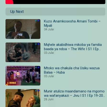
Up Next
Kuzo Anamkosesha Amani Tombi –
Mpali
04 Julai
Mqhele akabidhiwa mikoba ya familia
baada ya ndoa – The Wife I S1 I Ep
19–20 I Maisha Magic Bongo
03 Julai
Mtoko wa chakula cha Usiku wazua
Balaa – Huba
03 Julai
Munir atuliza maandamano na mgomo
wa wafanyakazi – Jivu I S1 I Ep 19-20 I
Maisha Magic Bongo
28 Juni