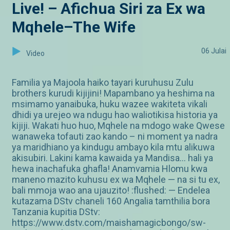
Live! – Afichua Siri za Ex wa
Mqhele–The Wife
06 Julai
Video
Familia ya Majoola haiko tayari kuruhusu Zulu
brothers kurudi kijijini! Mapambano ya heshima na
msimamo yanaibuka, huku wazee wakiteta vikali
dhidi ya urejeo wa ndugu hao waliotikisa historia ya
kijiji. Wakati huo huo, Mqhele na mdogo wake Qwese
wanaweka tofauti zao kando – ni moment ya nadra
ya maridhiano ya kindugu ambayo kila mtu alikuwa
akisubiri. Lakini kama kawaida ya Mandisa... hali ya
hewa inachafuka ghafla! Anamvamia Hlomu kwa
maneno mazito kuhusu ex wa Mqhele — na si tu ex,
bali mmoja wao ana ujauzito! :flushed: — Endelea
kutazama DStv chaneli 160 Angalia tamthilia bora
Tanzania kupitia DStv:
https://www.dstv.com/maishamagicbongo/sw-