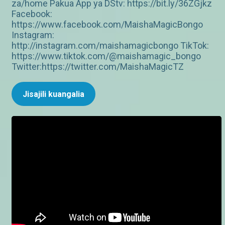
za/home Pakua App ya DStv: https://bit.ly/36ZGjkz
Facebook:
https://www.facebook.com/MaishaMagicBongo
Instagram:
http://instagram.com/maishamagicbongo TikTok:
https://www.tiktok.com/@maishamagic_bongo
Twitter:https://twitter.com/MaishaMagicTZ
Jisajili kuangalia