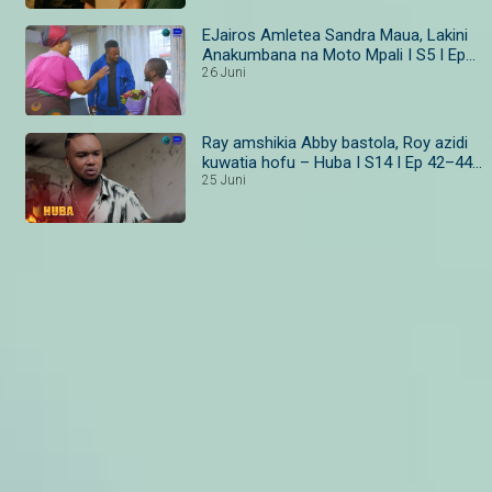
EJairos Amletea Sandra Maua, Lakini
Anakumbana na Moto Mpali I S5 I Ep
195 – 198 IMaisha Magic Bongo
26 Juni
Ray amshikia Abby bastola, Roy azidi
kuwatia hofu – Huba I S14 I Ep 42–44 I
Maisha Magic Bongo
25 Juni