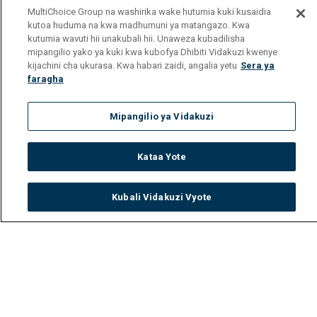
MultiChoice Group na washirika wake hutumia kuki kusaidia
kutoa huduma na kwa madhumuni ya matangazo. Kwa
kutumia wavuti hii unakubali hii. Unaweza kubadilisha
mipangilio yako ya kuki kwa kubofya Dhibiti Vidakuzi kwenye
kijachini cha ukurasa. Kwa habari zaidi, angalia yetu
Sera ya
faragha
Mipangilio ya Vidakuzi
Kataa Yote
Kubali Vidakuzi Vyote
Watch
Buy
TV Guide
Search
Menu