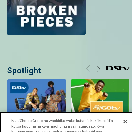
Spotlight
MultiChoice Group na washirika wake hutumia kuki kusaidia
kutoa huduma na kwa madhumuni ya matangazo. Kwa
Get DStv
Self-service MyGOtv
kutumia wavuti hii unakubali hii. Unaweza kubadilisha