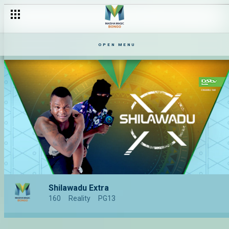
OPEN MENU
Shilawadu Extra
160
Reality
PG13