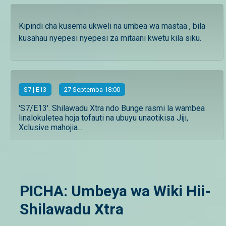
Kipindi cha kusema ukweli na umbea wa mastaa , bila
kusahau nyepesi nyepesi za mitaani kwetu kila siku.
S
7
| E13
27 Septemba 18:00
'S7/E13'. Shilawadu Xtra ndo Bunge rasmi la wambea
linalokuletea hoja tofauti na ubuyu unaotikisa Jiji,
Xclusive mahojia...
PICHA: Umbeya wa Wiki Hii-
Shilawadu Xtra