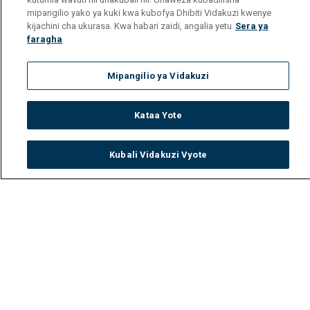
mipangilio yako ya kuki kwa kubofya Dhibiti Vidakuzi kwenye
kijachini cha ukurasa. Kwa habari zaidi, angalia yetu
Sera ya
faragha
Mipangilio ya Vidakuzi
Get DStv
Watch Now
Kataa Yote
Every moment, right at your fingertips.
Download your favourite DStv App.
Kubali Vidakuzi Vyote
Watch
Buy
TV Guide
Search
Menu
MultiChoice Website
Terms of Use
Privacy Notice
Responsible Disclosure Policy
Copyright
Careers