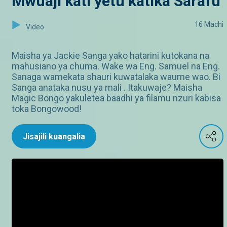
Mwuaji kati yetu katika Sarafu
16 Machi
Video
Maisha ya Jackie Sanga yako hatarini kutokana na
mahusiano ya chuma. Wake wa Eng. Samuel na Eng.
Sanaga wamekata shauri kuwatalaka waume wao. Bi
Sanga anataka nusu ya mali . Itakuwaje? Maisha
Magic Bongo yakuletea baadhi ya filamu nzuri kabisa
toka Bongowood!
Jisajili kuangalia