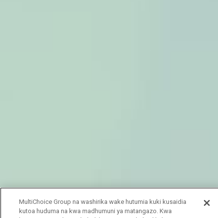
MultiChoice Group na washirika wake hutumia kuki kusaidia
kutoa huduma na kwa madhumuni ya matangazo. Kwa