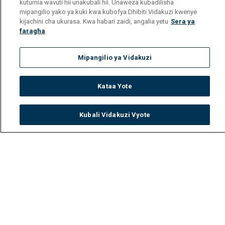
kutumia wavuti hii unakubali hii. Unaweza kubadilisha
mipangilio yako ya kuki kwa kubofya Dhibiti Vidakuzi kwenye
kijachini cha ukurasa. Kwa habari zaidi, angalia yetu
Sera ya
faragha
Mipangilio ya Vidakuzi
Kataa Yote
Kubali Vidakuzi Vyote
Watch
Buy
TV Guide
Search
Menu