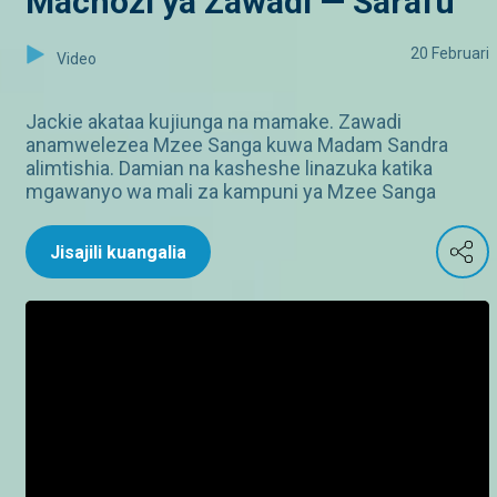
Machozi ya Zawadi — Sarafu
20 Februari
Video
Jackie akataa kujiunga na mamake. Zawadi
anamwelezea Mzee Sanga kuwa Madam Sandra
alimtishia. Damian na kasheshe linazuka katika
mgawanyo wa mali za kampuni ya Mzee Sanga
Jisajili kuangalia