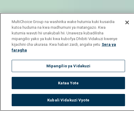
MultiChoice Group na washirika wake hutumia kuki kusaidia
kutoa huduma na kwa madhumuni ya matangazo. Kwa
kutumia wavuti hii unakubali hii. Unaweza kubadilisha
mipangilio yako ya kuki kwa kubofya Dhibiti Vidakuzi kwenye
kijachini cha ukurasa. Kwa habari zaidi, angalia yetu
Sera ya
faragha
Mipangilio ya Vidakuzi
Kataa Yote
Kubali Vidakuzi Vyote
Watch
Buy
TV Guide
Search
Menu