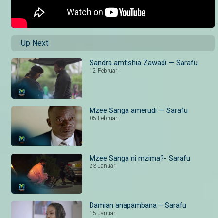
Up Next
Sandra amtishia Zawadi — Sarafu
12 Februari
Mzee Sanga amerudi — Sarafu
05 Februari
Mzee Sanga ni mzima?- Sarafu
23 Januari
Damian anapambana – Sarafu
15 Januari