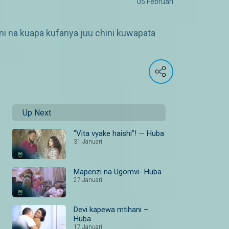
05 Februari
i na kuapa kufanya juu chini kuwapata
Up Next
"Vita vyake haishi"! — Huba
31 Januari
Mapenzi na Ugomvi- Huba
27 Januari
Devi kapewa mtihani –
Huba
17 Januari