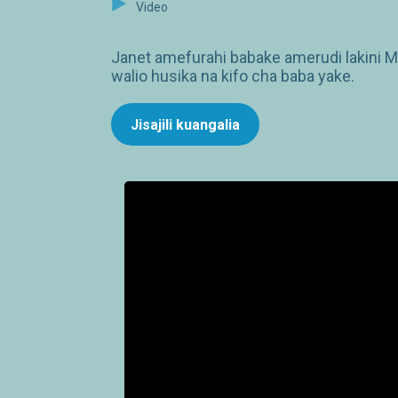
Video
Janet amefurahi babake amerudi lakini 
walio husika na kifo cha baba yake.
Jisajili kuangalia