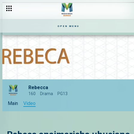
OPEN MENU
Rebecca
160
Drama
PG13
Main
Video