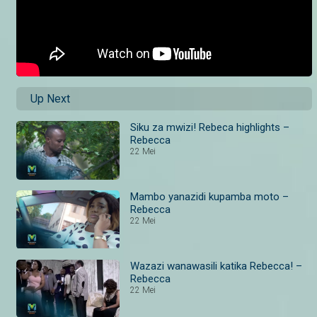
Up Next
Siku za mwizi! Rebeca highlights –
Rebecca
22 Mei
Mambo yanazidi kupamba moto –
Rebecca
22 Mei
Wazazi wanawasili katika Rebecca! –
Rebecca
22 Mei