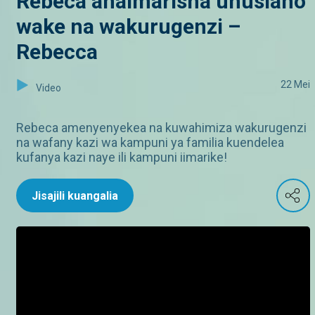
Rebeca anaimarisha uhusiano
wake na wakurugenzi –
Rebecca
22 Mei
Video
Rebeca amenyenyekea na kuwahimiza wakurugenzi
na wafany kazi wa kampuni ya familia kuendelea
kufanya kazi naye ili kampuni iimarike!
Jisajili kuangalia