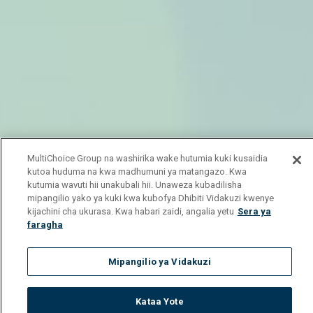
MultiChoice Group na washirika wake hutumia kuki kusaidia
kutoa huduma na kwa madhumuni ya matangazo. Kwa
kutumia wavuti hii unakubali hii. Unaweza kubadilisha
mipangilio yako ya kuki kwa kubofya Dhibiti Vidakuzi kwenye
kijachini cha ukurasa. Kwa habari zaidi, angalia yetu
Sera ya
faragha
Mipangilio ya Vidakuzi
Kataa Yote