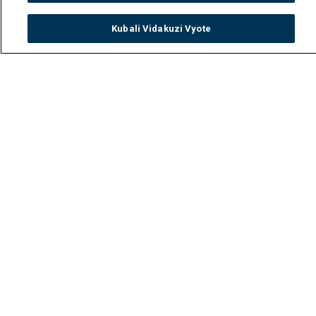
Kubali Vidakuzi Vyote
Watch
Buy
TV Guide
Search
Menu