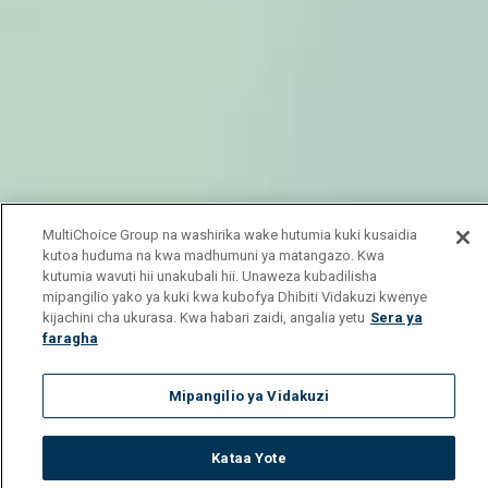
MultiChoice Group na washirika wake hutumia kuki kusaidia
kutoa huduma na kwa madhumuni ya matangazo. Kwa
kutumia wavuti hii unakubali hii. Unaweza kubadilisha
mipangilio yako ya kuki kwa kubofya Dhibiti Vidakuzi kwenye
kijachini cha ukurasa. Kwa habari zaidi, angalia yetu
Sera ya
faragha
Mipangilio ya Vidakuzi
Kataa Yote