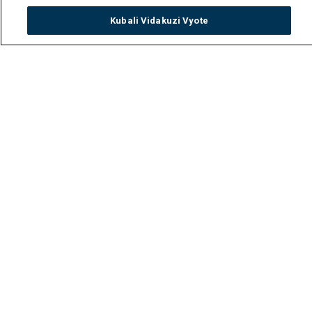
Kubali Vidakuzi Vyote
Watch
Buy
TV Guide
Search
Menu