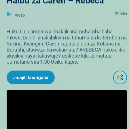
Haibu za Caren – Rebeca
29 Mei
Video
Huku Lulu amelewa chakali anamchamba baba
mkwe, Daniel anakabiliwa na tuhuma za kutembea na
Sakina .Kwingine Caren kapata picha za Kobana na
Burushi, ataweza kuwakamata? #REBECA huko aliko
akisikia haya itakuwaje? usikose kila Jumatatu-
Jumatano saa 1:30 Usiku kupita
Jisajili kuangalia