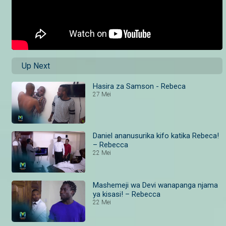
Up Next
Hasira za Samson - Rebeca
27 Mei
Daniel ananusurika kifo katika Rebeca!
– Rebecca
22 Mei
Mashemeji wa Devi wanapanga njama
ya kisasi! – Rebecca
22 Mei