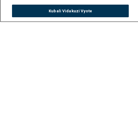
Kubali Vidakuzi Vyote
Watch
Buy
TV Guide
Search
Menu