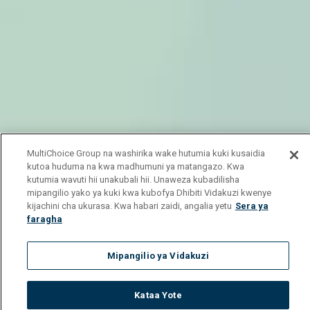
MultiChoice Group na washirika wake hutumia kuki kusaidia
kutoa huduma na kwa madhumuni ya matangazo. Kwa
kutumia wavuti hii unakubali hii. Unaweza kubadilisha
mipangilio yako ya kuki kwa kubofya Dhibiti Vidakuzi kwenye
kijachini cha ukurasa. Kwa habari zaidi, angalia yetu
Sera ya
faragha
Mipangilio ya Vidakuzi
Kataa Yote