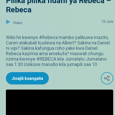
Pilika pilika ndani ya Rebeca –
Rebeca
10 Juni
Video
Wikii hii kwenye #Rebeca mambo yalikuwa mazito,
Caren atakubali kuolewa na Albert? Sakina na Daniel
ni vipi? Sakina kafungua roho yake kwa Daniel.
Rebeca kazimia ama amekufa? maswali chungu
nzima kwenye #REBECA kila Jumatatu-Jumatano
saa 1:30 Usikose marudio kila jumapili saa 10
Jisajili kuangalia