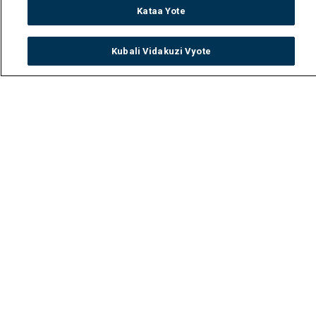
Kataa Yote
Kubali Vidakuzi Vyote
Watch
Buy
TV Guide
Search
Menu