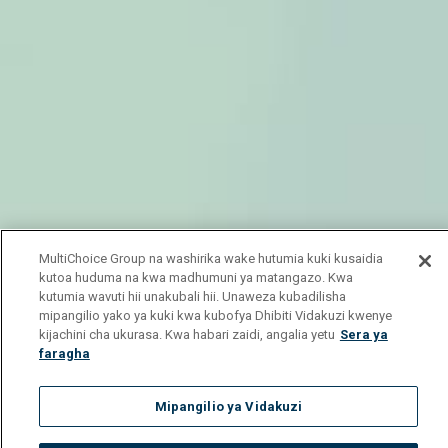
MultiChoice Group na washirika wake hutumia kuki kusaidia
kutoa huduma na kwa madhumuni ya matangazo. Kwa
kutumia wavuti hii unakubali hii. Unaweza kubadilisha
mipangilio yako ya kuki kwa kubofya Dhibiti Vidakuzi kwenye
kijachini cha ukurasa. Kwa habari zaidi, angalia yetu
Sera ya
faragha
Mipangilio ya Vidakuzi