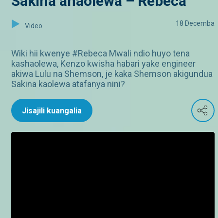
Sakina anaolewa – Rebeca
18 Decemba
Video
Wiki hii kwenye #Rebeca Mwali ndio huyo tena
kashaolewa, Kenzo kwisha habari yake engineer
akiwa Lulu na Shemson, je kaka Shemson akigundua
Sakina kaolewa atafanya nini?
Jisajili kuangalia