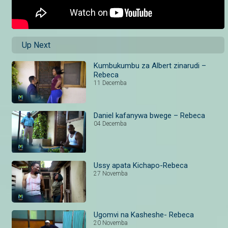
Up Next
Kumbukumbu za Albert zinarudi –
Rebeca
11 Decemba
Daniel kafanywa bwege – Rebeca
04 Decemba
Ussy apata Kichapo-Rebeca
27 Novemba
Ugomvi na Kasheshe- Rebeca
20 Novemba