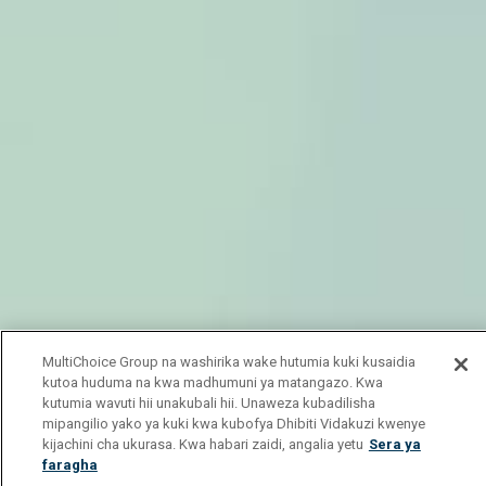
MultiChoice Group na washirika wake hutumia kuki kusaidia
kutoa huduma na kwa madhumuni ya matangazo. Kwa
kutumia wavuti hii unakubali hii. Unaweza kubadilisha
mipangilio yako ya kuki kwa kubofya Dhibiti Vidakuzi kwenye
kijachini cha ukurasa. Kwa habari zaidi, angalia yetu
Sera ya
faragha