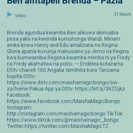
Ben amtapeli Brenda – Pazia
31 Machi
Video
Brenda agundua kwamba Ben alikuwa akimuibia
pesa yake na kwenda kumuhonga Waridi. Miriam
atoka knwa Henry and Edu amalizana na Regina.
Gloria apania kuvunja mahusiano ya Jemo na Regina
kwa kumwambia Regona kwamba mimba ni ya Fredy
na Fredy akamatwa na polisi. — Endelea kutazama
DStv chaneli 160 Angalia tamthilia bora Tanzania
kupitia DStv:
https://www.dstv.com/maishamagicbongo/sw-
za/home Pakua App ya DStv: https://bit.ly/36ZGjkz
Facebook:
https://www.facebook.com/MaishaMagicBongo
Instagram:
http://instagram.com/maishamagicbongo TikTok:
https://www.tiktok.com/@maishamagic_bongo
Twitter:https://twitter.com/MaishaMagicTZ