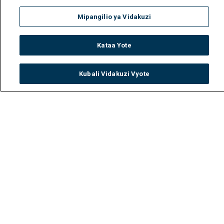
Mipangilio ya Vidakuzi
Kataa Yote
Kubali Vidakuzi Vyote
Watch
Buy
TV Guide
Search
Menu