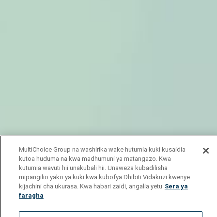
MultiChoice Group na washirika wake hutumia kuki kusaidia
kutoa huduma na kwa madhumuni ya matangazo. Kwa
kutumia wavuti hii unakubali hii. Unaweza kubadilisha
mipangilio yako ya kuki kwa kubofya Dhibiti Vidakuzi kwenye
kijachini cha ukurasa. Kwa habari zaidi, angalia yetu
Sera ya
faragha