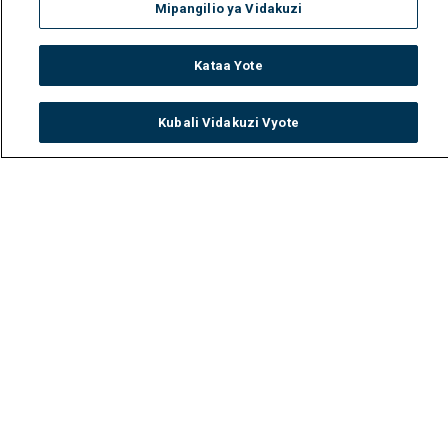
Mipangilio ya Vidakuzi
Kataa Yote
Kubali Vidakuzi Vyote
Watch
Buy
TV Guide
Search
Menu