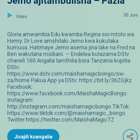
Jemo ajitambulisha – Pazia
30 Juni
Video
Gloria amwambia Edu kwamba Regina sio mtoto wa
Henry. Dr Love amshitaki Jemo kwa kukutaka
kumuua. Hatimaye Jemo asema jina lake na Fred na
Ben wakutana msibani. — Endelea kutazama DStv
chaneli 160 Angalia tamthilia bora Tanzania kupitia
DStv:
https://www.dstv.com/maishamagicbongo/sw-
za/home Pakua App ya DStv: https://bit.ly/36ZGjkz
Facebook:
https://www.facebook.com/MaishaMagicBongo
Instagram:
http://instagram.com/maishamagicbongo TikTok:
https://www.tiktok.com/@maishamagic_bongo
Twitter:https://twitter.com/MaishaMagicTZ
Jisajili kuangalia