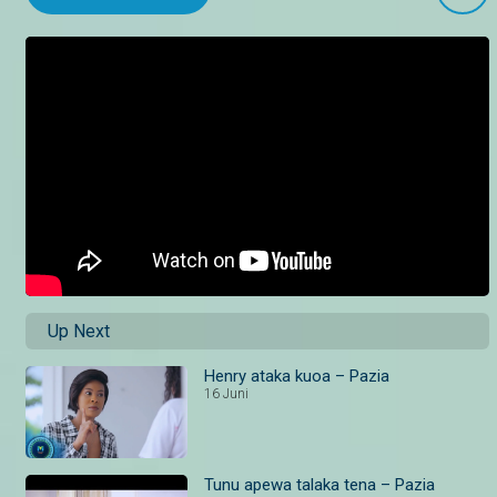
Up Next
Henry ataka kuoa – Pazia
16 Juni
Tunu apewa talaka tena – Pazia