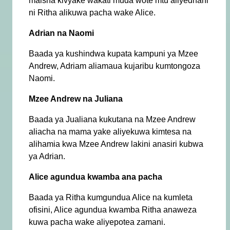
maisha kivyake wakati muda wote mtu aliyedhani
ni Ritha alikuwa pacha wake Alice.
Adrian na Naomi
Baada ya kushindwa kupata kampuni ya Mzee
Andrew, Adriam aliamaua kujaribu kumtongoza
Naomi.
Mzee Andrew na Juliana
Baada ya Jualiana kukutana na Mzee Andrew
aliacha na mama yake aliyekuwa kimtesa na
alihamia kwa Mzee Andrew lakini anasiri kubwa
ya Adrian.
Alice agundua kwamba ana pacha
Baada ya Ritha kumgundua Alice na kumleta
ofisini, Alice agundua kwamba Ritha anaweza
kuwa pacha wake aliyepotea zamani.