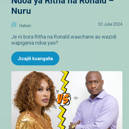
Ndoa ya Ritha na Ronald –
Nuru
02 Julai 2024
Habari
Je ni bora Ritha na Ronald waachane au wazidi
wapigania ndoa yao?
Jisajili kuangalia