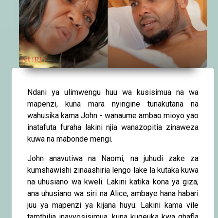
Ndani ya ulimwengu huu wa kusisimua na wa
mapenzi, kuna mara nyingine tunakutana na
wahusika kama John - wanaume ambao mioyo yao
inatafuta furaha lakini njia wanazopitia zinaweza
kuwa na mabonde mengi.
John anavutiwa na Naomi, na juhudi zake za
kumshawishi zinaashiria lengo lake la kutaka kuwa
na uhusiano wa kweli. Lakini katika kona ya giza,
ana uhusiano wa siri na Alice, ambaye hana habari
juu ya mapenzi ya kijana huyu. Lakini kama vile
tamthilia inavyosisimua, kuna kugeuka kwa ghafla