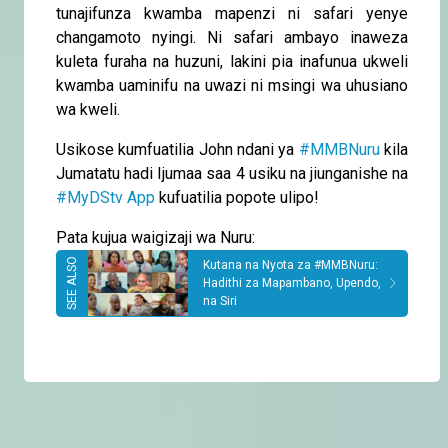
tunajifunza kwamba mapenzi ni safari yenye
changamoto nyingi. Ni safari ambayo inaweza
kuleta furaha na huzuni, lakini pia inafunua ukweli
kwamba uaminifu na uwazi ni msingi wa uhusiano
wa kweli.
Usikose kumfuatilia John ndani ya
#MMBNuru
kila
Jumatatu hadi Ijumaa saa 4 usiku na jiunganishe na
#MyDStv App
kufuatilia popote ulipo!
Pata kujua waigizaji wa Nuru:
Kutana na Nyota za #MMBNuru:
Hadithi za Mapambano, Upendo,
na Siri