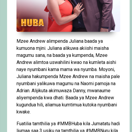
Mzee Andrew alimpenda Juliana baada ya
kumuona mjini. Juliana alikuwa akiishi maisha
magumu sana, na baada ya kumpenda, Mzee
Andrew alimtoa uswahilini kwao na kumleta aishi
naye nyumbani kama mama wa nyumba. Moyoni,
Juliana hakumpenda Mzee Andrew na maisha pale
nyumbani yalikuwa magumu na Naomi pamoja na
Adrian. Alijikuta akimuwaza Danny, mwanaume
aliyempenda kwa dhati. Baada ya Mzee Andrew
kugundua hili, aliamua kumtimua kutoka nyumbani
kwake.
Fuatilia tamthilia ya #MMBHuba kila Jumatatu hadi
Ijumaa saa 3 usiku na tamthilia ya #MMBNuru kila