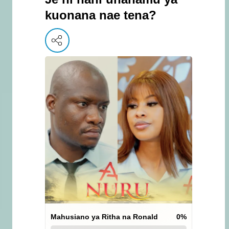
kuonana nae tena?
Mahusiano ya Ritha na Ronald
0
%