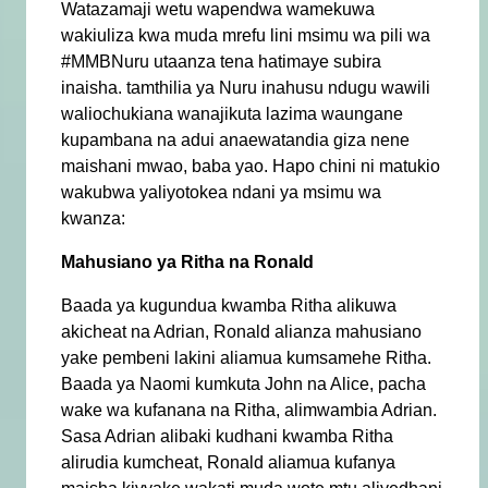
Watazamaji wetu wapendwa wamekuwa
wakiuliza kwa muda mrefu lini msimu wa pili wa
#MMBNuru utaanza tena hatimaye subira
inaisha. tamthilia ya Nuru inahusu ndugu wawili
waliochukiana wanajikuta lazima waungane
kupambana na adui anaewatandia giza nene
maishani mwao, baba yao. Hapo chini ni matukio
wakubwa yaliyotokea ndani ya msimu wa
kwanza:
Mahusiano ya Ritha na Ronald
Baada ya kugundua kwamba Ritha alikuwa
akicheat na Adrian, Ronald alianza mahusiano
yake pembeni lakini aliamua kumsamehe Ritha.
Baada ya Naomi kumkuta John na Alice, pacha
wake wa kufanana na Ritha, alimwambia Adrian.
Sasa Adrian alibaki kudhani kwamba Ritha
alirudia kumcheat, Ronald aliamua kufanya