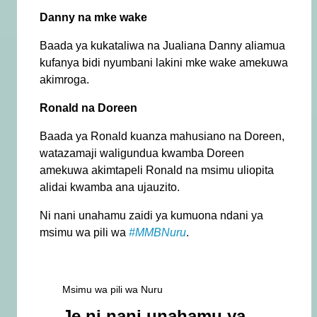
Danny na mke wake
Baada ya kukataliwa na Jualiana Danny aliamua
kufanya bidi nyumbani lakini mke wake amekuwa
akimroga.
Ronald na Doreen
Baada ya Ronald kuanza mahusiano na Doreen,
watazamaji waligundua kwamba Doreen
amekuwa akimtapeli Ronald na msimu uliopita
alidai kwamba ana ujauzito.
Ni nani unahamu zaidi ya kumuona ndani ya
msimu wa pili wa
#MMBNuru
.
Msimu wa pili wa Nuru
Je ni nani unahamu ya