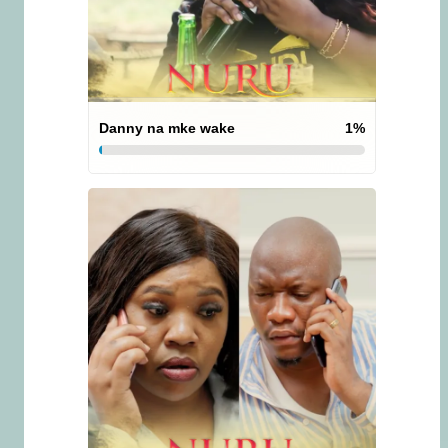
Danny na mke wake
1
%