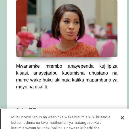
Mwanamke mrembo anayependa kujilipiza
kisasi, anayejaribu kudumisha uhusiano na
mume wake huku akiingia katika mapambano ya
moyo na usaliti.
John (33)
MultiChoice Group na washirika wake hutumia kuki kusaidia
kutoa huduma na kwa madhumuni ya matangazo. Kwa
kutumia wavuti hii unakubali hii. Unaweza kubadilisha