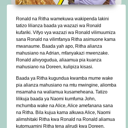
Ronald na Ritha wamekuwa wakipenda lakini
tatizo lilianza baada ya wazazi wa Ronald
kufariki. Vifyo vya wazazi wa Ronald vilimuumiza
sana Ronald na vilimfanya Ritha asimuone kama
mwanaume. Baada yah apo, Ritha alianza
mahusiano na Adrian, mfanyakazi mwenzake.
Ronald alivyogudua, aliaamua pia kuanza
mahusiano na Doreen, kulipiza kisasi.
Baada ya Ritha kugundua kwamba mume wake
pia alianza mahusiano na mtu mwingine, aliomba
msamaha na waliamua kusameheana. Tatizo
lilikuja baada ya Naomi kumfuma John,
mchumba wake na Alice, Alice amefanana sana
na Ritha. Bila kujua kama alkuwa Alice, Naomi
alimshitaki Ritha kwa Ronald na Ronald aliamua
kutomuamini Ritha tena alirudi kwa Doreen.