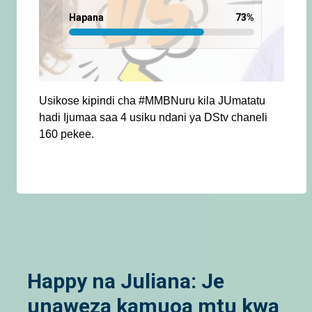
Hapana
73
%
Usikose kipindi cha #MMBNuru kila JUmatatu
hadi Ijumaa saa 4 usiku ndani ya DStv chaneli
160 pekee.
Happy na Juliana: Je
unaweza kamuoa mtu kwa