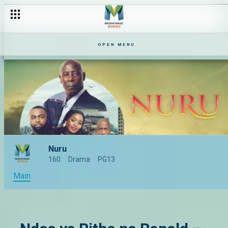
Kutana na Nyota za #MMBNuru: Hadithi za Mapambano, Upendo,
OPEN MENU
Nuru
160
Drama
PG13
Main