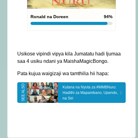
Ronald na Doreen
94
%
Usikose vipindi vipya kila Jumatatu hadi Ijumaa
saa 4 usiku ndani ya MaishaMagicBongo.
Pata kujua waigizaji wa tamthilia hii hapa:
Kutana na Nyota za #MMBNuru:
Hadithi za Mapambano, Upendo,
na Siri