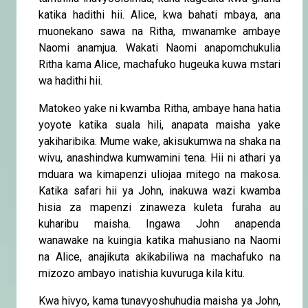
katika hadithi hii. Alice, kwa bahati mbaya, ana
muonekano sawa na Ritha, mwanamke ambaye
Naomi anamjua. Wakati Naomi anapomchukulia
Ritha kama Alice, machafuko hugeuka kuwa mstari
wa hadithi hii.
Matokeo yake ni kwamba Ritha, ambaye hana hatia
yoyote katika suala hili, anapata maisha yake
yakiharibika. Mume wake, akisukumwa na shaka na
wivu, anashindwa kumwamini tena. Hii ni athari ya
mduara wa kimapenzi uliojaa mitego na makosa.
Katika safari hii ya John, inakuwa wazi kwamba
hisia za mapenzi zinaweza kuleta furaha au
kuharibu maisha. Ingawa John anapenda
wanawake na kuingia katika mahusiano na Naomi
na Alice, anajikuta akikabiliwa na machafuko na
mizozo ambayo inatishia kuvuruga kila kitu.
Kwa hivyo, kama tunavyoshuhudia maisha ya John,