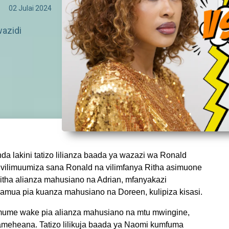
02 Julai 2024
wazidi
 lakini tatizo lilianza baada ya wazazi wa Ronald
d vilimuumiza sana Ronald na vilimfanya Ritha asimuone
ha alianza mahusiano na Adrian, mfanyakazi
amua pia kuanza mahusiano na Doreen, kulipiza kisasi.
ume wake pia alianza mahusiano na mtu mwingine,
eheana. Tatizo lilikuja baada ya Naomi kumfuma