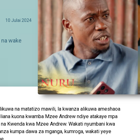
10 Julai 2024
 na wake
alikuwa na matatizo mawili, la kwanza alikuwa ameshaoa
 Juliana kuona kwamba Mzee Andrew ndiye atakaye mpa
nny na Kwenda kwa Mzee Andrew. Wakati nyumbani kwa
anza kumpa dawa za mganga, kumroga, wakati yeye
ne.