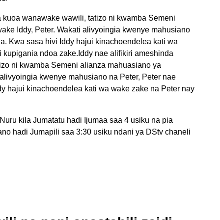
ya kuoa wanawake wawili, tatizo ni kwamba Semeni
ake Iddy, Peter. Wakati alivyoingia kwenye mahusiano
a. Kwa sasa hivi Iddy hajui kinachoendelea kati wa
kupigania ndoa zake.Iddy nae alifikiri ameshinda
tizo ni kwamba Semeni alianza mahuasiano ya
 alivyoingia kwenye mahusiano na Peter, Peter nae
dy hajui kinachoendelea kati wa wake zake na Peter nay
Nuru kila Jumatatu hadi Ijumaa saa 4 usiku na pia
no hadi Jumapili saa 3:30 usiku ndani ya DStv chaneli