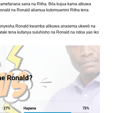
 amefanana sana na Ritha. Bila kujua kama alkuwa
Ronald na Ronald aliamua kutomuamini Ritha tena
onyesha Ronald kwamba alikuwa anasema ukweli na
 hataki tena kufanya suluhisho na Ronald na ndoa yao iko
e Ronald?
27
%
Hapana
73
%