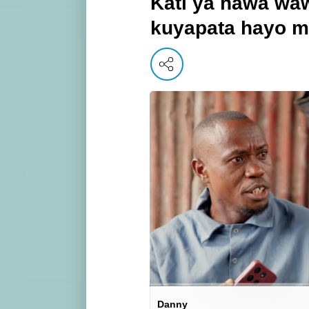
Kati ya hawa wawi
kuyapata hayo m
Danny