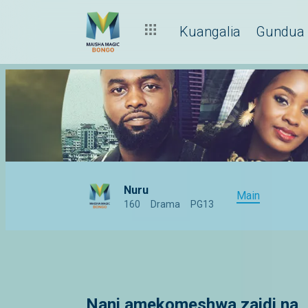
Kuangalia
Gundua
Nuru
Main
160
Drama
PG13
Nani amekomeshwa zaidi na