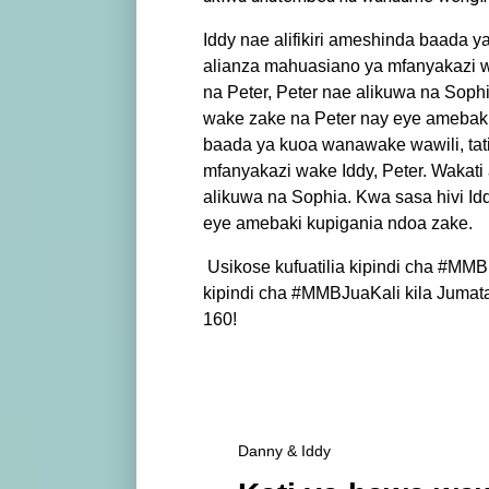
Iddy nae alifikiri ameshinda baada 
alianza mahuasiano ya mfanyakazi w
na Peter, Peter nae alikuwa na Sophi
wake zake na Peter nay eye amebaki 
baada ya kuoa wanawake wawili, ta
mfanyakazi wake Iddy, Peter. Wakati
alikuwa na Sophia. Kwa sasa hivi Id
eye amebaki kupigania ndoa zake.
Usikose kufuatilia kipindi cha #MMB
kipindi cha #MMBJuaKali kila Jumata
160!
Danny & Iddy