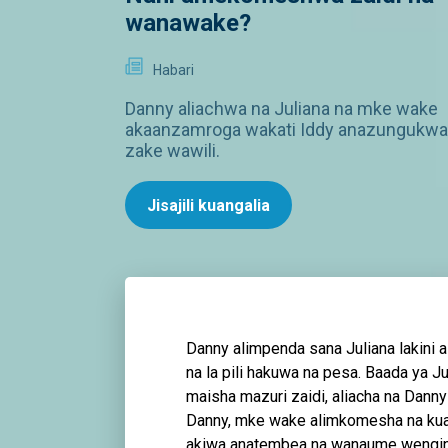
wanawake?
Habari
Danny aliachwa na Juliana na mke wake
akaanzamroga wakati Iddy anazungukwa
zake wawili.
Jisajili kuangalia
Danny alimpenda sana Juliana lakini 
na la pili hakuwa na pesa. Baada ya
maisha mazuri zaidi, aliacha na Da
Danny, mke wake alimkomesha na ku
akiwa anatembea na wanaume wengi