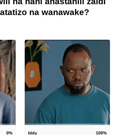
li na nani anastahili zaidi
atatizo na wanawake?
0
%
Iddy
100
%