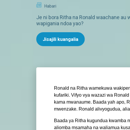
Habari
Je ni bora Ritha na Ronald waachane au 
wapigania ndoa yao?
Jisajili kuangalia
Ronald na Ritha wamekuwa wakipenda
kufariki. Vifyo vya wazazi wa Ronal
kama mwanaume. Baada yah apo, Rit
mwenzake. Ronald alivyogudua, alia
Baada ya Ritha kugundua kwamba m
aliomba msamaha na waliamua kusam