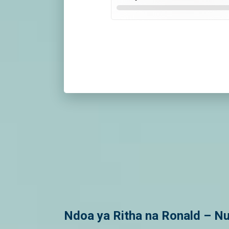
Ndoa ya Ritha na Ronald – N