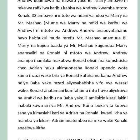
Andrew kuambiwa na hawara yake Bi. Marry ambaye ni
mke wa rafiki wa karibu kabisa wa Andrew kwamba mtoto
Ronald 33 ambaye ni mtoto wa ndani ya ndoa ya Marry na
Mr. Mashao (Mume wa Marry na rafiki wa karibu wa
Andrew) ni mtoto wa Andrew. Andrew anapoyafahamu
hayo haichukui muda mrefu Mr. Mashao anamuua Bi.
Marry na kujiua baada ya Mr. Mashau kugundua Marry
anamsaliti na Ronald ni mtoto wa Andrew. Andrew
anampa mamlaka makubwa Ronald ofisini na kumshusha
cheo Adrian huku akimuonesha Ronald upendo wote
kama mzazi wake bila ya Ronald kufahamu kama Andrew
ndiye Baba yake mzazi aliyesababisha vifo vya wazazi
wake. Ronald anatamani kumfahamu mtu huyo aliyekuwa
na urafiki wa karibu na Baba yake ili amlipizie kisasi lakini
inabaki kuwa siri ya Mr. Andrew. Kuna ibuka vita kubwa
sana ya kimaslahi kati ya Adrian na Ronald, kwani licha ya
mambo ya kikazi, Adrian anatembea na mke wake Ronald
anaeitwa Ritha.