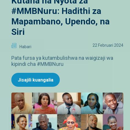
Kutana na Nyota za
#MMBNuru: Hadithi za
Mapambano, Upendo, na
Siri
22 Februari 2024
Habari
Pata fursa ya kutambulishwa na waigizaji wa
kipindi cha #MMBNuru
Jisajili kuangalia