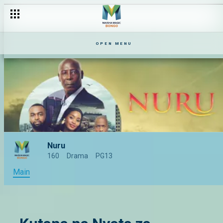
OPEN MENU
Nuru
160
Drama
PG13
Main