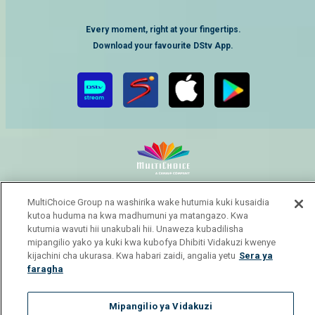
Every moment, right at your fingertips.
Download your favourite DStv App.
MultiChoice Website
Terms of Use
Privacy Notice
MultiChoice Group na washirika wake hutumia kuki kusaidia
Responsible Disclosure Policy
Copyright
Careers
kutoa huduma na kwa madhumuni ya matangazo. Kwa
Manage Cookies
kutumia wavuti hii unakubali hii. Unaweza kubadilisha
mipangilio yako ya kuki kwa kubofya Dhibiti Vidakuzi kwenye
© 2025 MultiChoice Africa Holdings BV. All rights reserved
kijachini cha ukurasa. Kwa habari zaidi, angalia yetu
Sera ya
faragha
Mipangilio ya Vidakuzi