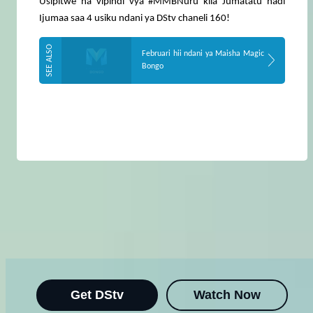
Usipitwe na vipindi vya #MMBNuru kila Jumatatu hadi
Ijumaa saa 4 usiku ndani ya DStv chaneli 160!
Februari hii ndani ya Maisha Magic
Bongo
Get DStv
Watch Now