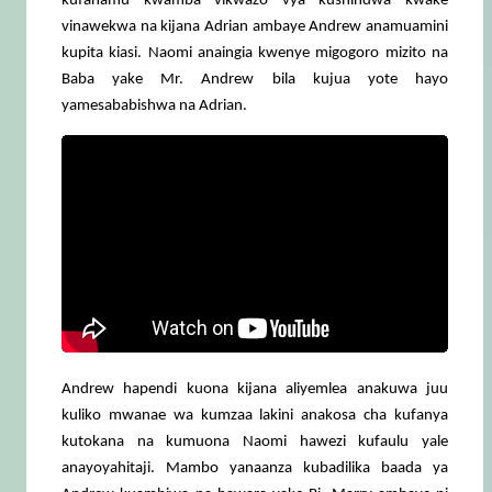
kufahamu kwamba vikwazo vya kushindwa kwake
vinawekwa na kijana Adrian ambaye Andrew anamuamini
kupita kiasi. Naomi anaingia kwenye migogoro mizito na
Baba yake Mr. Andrew bila kujua yote hayo
yamesababishwa na Adrian.
Andrew hapendi kuona kijana aliyemlea anakuwa juu
kuliko mwanae wa kumzaa lakini anakosa cha kufanya
kutokana na kumuona Naomi hawezi kufaulu yale
anayoyahitaji. Mambo yanaanza kubadilika baada ya