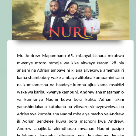
Mr. Andrew Mapambano 65. mfanyabiashara mkubwa
mwenye mtoto mmoja wa kike aitwaye Naomi 28 pia
anaishi na Adrian ambaye ni kijana aliyekuwa amemuajiri
kama shambaboy wake ambaye alitokea kumuamini sana
na kumsomesha na baadaye kumpa ajira kama msaidizi
wake wa karibu kwenye kampuni. Andrew ana matamanio
ya kumfanya Naomi kuwa bora kuliko Adrian lakini
yanashindakana kutokana na vikwazo vinavyowekwa na
Adrian vya kumshusha Naomi mbele ya macho ya Andrew
ili Adrian aendelee kuwa bora machoni kwa Andrew.
Andrew anajikuta akimdharau mwanae Naomi pasipo