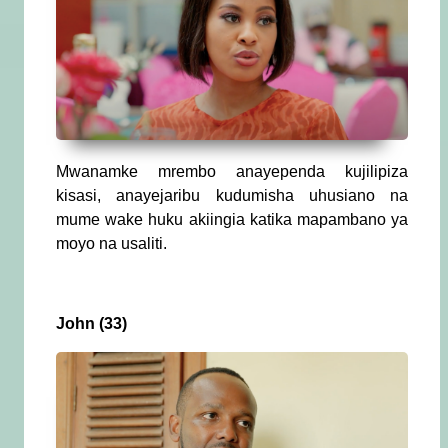
Mwanamke mrembo anayependa kujilipiza
kisasi, anayejaribu kudumisha uhusiano na
mume wake huku akiingia katika mapambano ya
moyo na usaliti.
John (33)