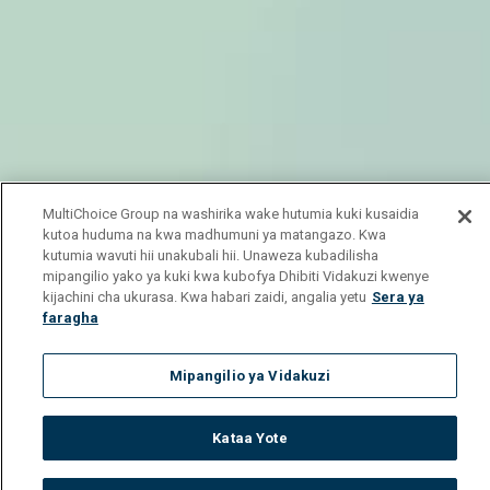
MultiChoice Group na washirika wake hutumia kuki kusaidia
kutoa huduma na kwa madhumuni ya matangazo. Kwa
kutumia wavuti hii unakubali hii. Unaweza kubadilisha
mipangilio yako ya kuki kwa kubofya Dhibiti Vidakuzi kwenye
kijachini cha ukurasa. Kwa habari zaidi, angalia yetu
Sera ya
faragha
Mipangilio ya Vidakuzi
Kataa Yote