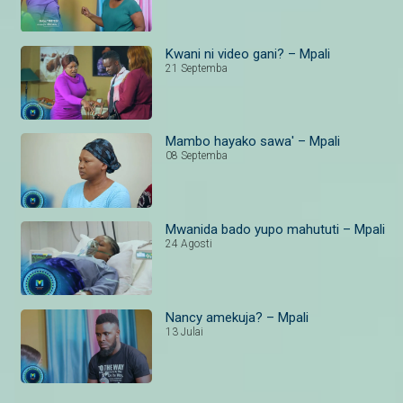
Kwani ni video gani? – Mpali
21 Septemba
Mambo hayako sawa' – Mpali
08 Septemba
Mwanida bado yupo mahututi – Mpali
24 Agosti
Nancy amekuja? – Mpali
13 Julai