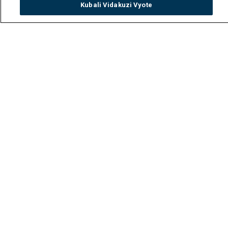
Kubali Vidakuzi Vyote
Watch
Buy
TV Guide
Search
Menu