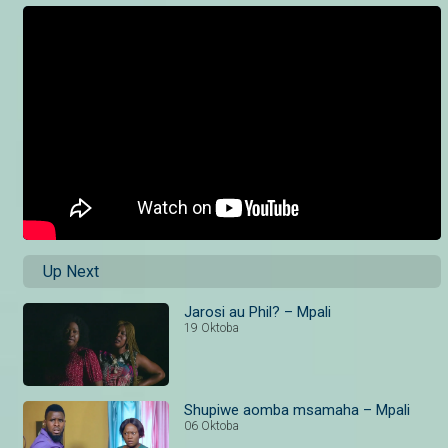
Up Next
Jarosi au Phil? – Mpali
19 Oktoba
Shupiwe aomba msamaha – Mpali
06 Oktoba