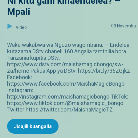
Ni kitu gani kinaendelea? –
Mpali
09 Novemba
Video
Wake wakubwa wa Nguzo wagombana. — Endelea
kutazama DStv chaneli 160 Angalia tamthilia bora
Tanzania kupitia DStv:
https://www.dstv.com/maishamagicbongo/sw-
za/home Pakua App ya DStv: https://bit.ly/36ZGjkz
Facebook:
https://www.facebook.com/MaishaMagicBongo
Instagram:
http://instagram.com/maishamagicbongo TikTok:
https://www.tiktok.com/@maishamagic_bongo
Twitter:https://twitter.com/MaishaMagicTZ
Jisajili kuangalia