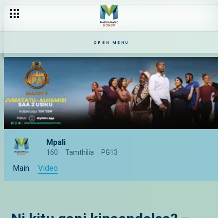
OPEN MENU
Mpali
160
Tamthilia
PG13
Main
Video