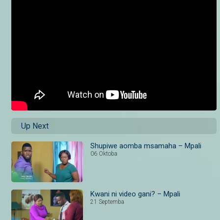
Up Next
Shupiwe aomba msamaha – Mpali
06 Oktoba
Kwani ni video gani? – Mpali
21 Septemba