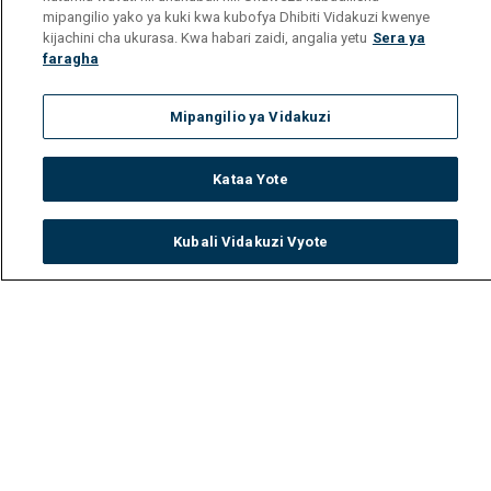
mipangilio yako ya kuki kwa kubofya Dhibiti Vidakuzi kwenye
kijachini cha ukurasa. Kwa habari zaidi, angalia yetu
Sera ya
faragha
Mipangilio ya Vidakuzi
Kataa Yote
Kubali Vidakuzi Vyote
Watch
Buy
TV Guide
Search
Menu