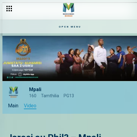
OPEN MENU
Mpali
160
Tamthilia
PG13
Main
Video