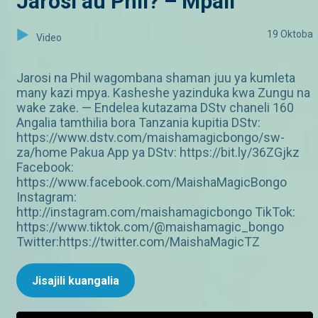
Jarosi au Phil? – Mpali
19 Oktoba
Video
Jarosi na Phil wagombana shaman juu ya kumleta
many kazi mpya. Kasheshe yazinduka kwa Zungu na
wake zake. — Endelea kutazama DStv chaneli 160
Angalia tamthilia bora Tanzania kupitia DStv:
https://www.dstv.com/maishamagicbongo/sw-
za/home Pakua App ya DStv: https://bit.ly/36ZGjkz
Facebook:
https://www.facebook.com/MaishaMagicBongo
Instagram:
http://instagram.com/maishamagicbongo TikTok:
https://www.tiktok.com/@maishamagic_bongo
Twitter:https://twitter.com/MaishaMagicTZ
Jisajili kuangalia