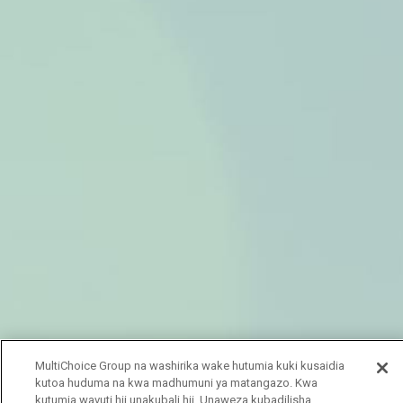
MultiChoice Group na washirika wake hutumia kuki kusaidia
kutoa huduma na kwa madhumuni ya matangazo. Kwa
kutumia wavuti hii unakubali hii. Unaweza kubadilisha