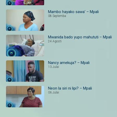
Mambo hayako sawa' – Mpali
08 Septemba
Mwanida bado yupo mahututi – Mpali
24 Agosti
Nancy amekuja? – Mpali
13 Julai
Neon la siri ni lipi? – Mpali
06 Julai