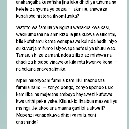
anahangaika kusafisha jina lake dhidi ya tuhuma na
kelele za nyuma ya pazia — lakini je, anaweza
kusafisha historia iliyomfunika?
Watoto wa familia ya Nguzu wanakua kwa kasi,
wakikumbana na shinikizo la jina kubwa walilorithi,
bila kufahamu kama wanapaswa kulinda hadhi hiyo
au kuvunja mifumo isiyowapa nafasi ya uhuru wao.
Tamaa, siri za zamani, ndoa zilizolazimishwa na
ahadi za kisiasa vinaweka kila mtu kwenye kona —
na hakuna anayesalimika.
Mpali haionyeshi familia kamilifu. Inaonesha
familia halisi — zenye pengo, zenye upendo usio
kamilika, na majeraha ambayo hayawezi kufutwa
kwa urithi peke yake. Kila tukio linaibua maswali ya
msingi: Je, ukoo una maana gani bila ukweli?
Mapenzi yanapokuwa dhidi ya mila, nani
anashinda?