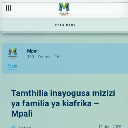
OPEN MENU
Mpali
160
Drama
16
Main
Tamthilia inayogusa mizizi
ya familia ya kiafrika –
Mpali
11 Juni 2025