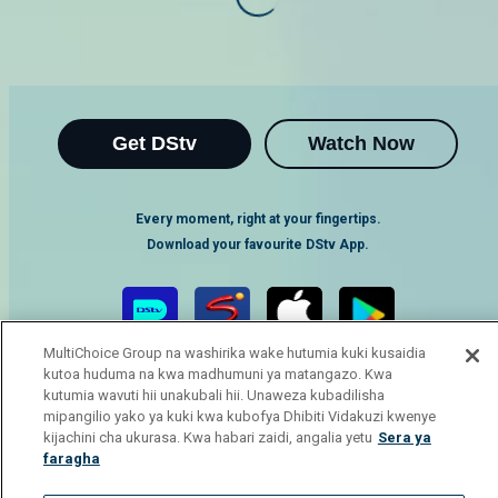
Get DStv
Watch Now
Every moment, right at your fingertips.
Download your favourite DStv App.
MultiChoice Group na washirika wake hutumia kuki kusaidia
kutoa huduma na kwa madhumuni ya matangazo. Kwa
kutumia wavuti hii unakubali hii. Unaweza kubadilisha
mipangilio yako ya kuki kwa kubofya Dhibiti Vidakuzi kwenye
kijachini cha ukurasa. Kwa habari zaidi, angalia yetu
Sera ya
faragha
MultiChoice Website
Terms of Use
Privacy Notice