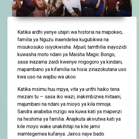
Katika ardhi yenye utajiri wa historia na mapokeo,
familia ya Nguzu inaendelea kugubikwa na
misukosuko isiyokwisha.
Mpali
, tamthilia inayozidi
kuwasha moto ndani ya Maisha Magic Bongo,
sasa inazama zaidi kwenye migogoro ya kindani,
mapambano ya kifamilia na hisia zinazokutana uso
kwa uso na wajibu wa ukoo.
Katika msimu huu mpya, vita ya urithi haiko tena
mezani tu — sasa iko wazi, inakimbizwa mitaani,
majumbani na ndani ya mioyo ya kila mmoja.
Sandra anabeba mzigo wa kuwa kati ya mapenzi
na heshima ya familia. Anajikuta akivutwa kati ya
kile moyo wake unakihitaji na kile jamii
inamtegemea kufanya. Jairos naye bado