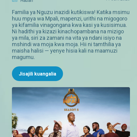
Habari
Familia ya Nguzu inazidi kutikiswa! Katika msimu
huu mpya wa Mpali, mapenzi, urithi na migogoro
ya kifamilia vinagongana kwa kasi ya kusisimua.
Ni hadithi ya kizazi kinachopambana na mizigo
ya mila, siri za zamani na vita ya ndani isiyo na
mshindi wa moja kwa moja. Hii ni tamthilia ya
maisha halisi — yenye hisia kali na maamuzi
magumu.
Jisajili kuangalia