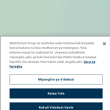
MultiChoice Group na washirika wake hutumia kuki kusaidia
kutoa huduma na kwa madhumuni ya matangazo. Kwa
kutumia wavuti hii unakubali hii. Unaweza kubadilisha
mipangilio yako ya kuki kwa kubofya Dhibiti Vidakuzi kwenye
kijachini cha ukurasa. Kwa habari zaidi, angalia yetu
Sera ya
faragha
Mipangilio ya Vidakuzi
Kataa Yote
Kubali Vidakuzi Vyote
Watch
Buy
TV Guide
Search
Menu