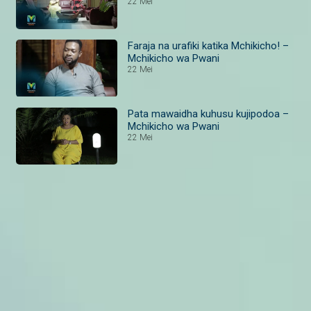
22 Mei
Faraja na urafiki katika Mchikicho! –
Mchikicho wa Pwani
22 Mei
Pata mawaidha kuhusu kujipodoa –
Mchikicho wa Pwani
22 Mei