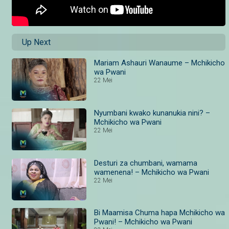
Up Next
Mariam Ashauri Wanaume – Mchikicho
wa Pwani
22 Mei
Nyumbani kwako kunanukia nini? –
Mchikicho wa Pwani
22 Mei
Desturi za chumbani, wamama
wamenena! – Mchikicho wa Pwani
22 Mei
Bi Maamisa Chuma hapa Mchikicho wa
Pwani! – Mchikicho wa Pwani