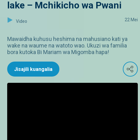
lake – Mchikicho wa Pwani
22 Mei
Video
Mawaidha kuhusu heshima na mahusiano kati ya
wake na waume na watoto wao. Ukuzi wa familia
bora kutoka Bi Mariam wa Migomba hapa!
Jisajili kuangalia