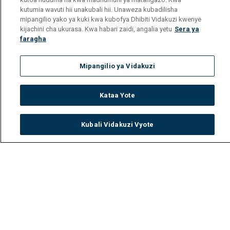
kutumia wavuti hii unakubali hii. Unaweza kubadilisha
mipangilio yako ya kuki kwa kubofya Dhibiti Vidakuzi kwenye
kijachini cha ukurasa. Kwa habari zaidi, angalia yetu
Sera ya
faragha
Mipangilio ya Vidakuzi
Kataa Yote
Kubali Vidakuzi Vyote
Watch
Buy
TV Guide
Search
Menu