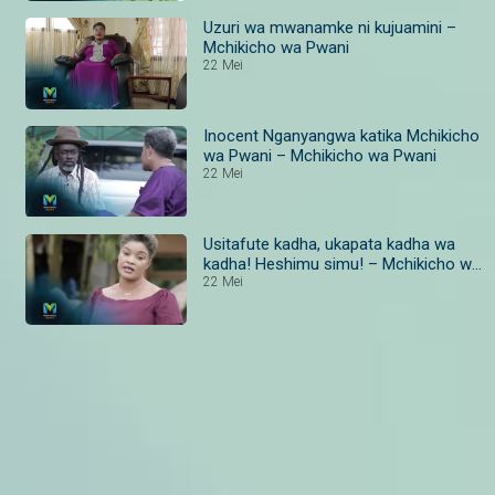
Uzuri wa mwanamke ni kujuamini –
Mchikicho wa Pwani
22 Mei
Inocent Nganyangwa katika Mchikicho
wa Pwani – Mchikicho wa Pwani
22 Mei
Usitafute kadha, ukapata kadha wa
kadha! Heshimu simu! – Mchikicho wa
Pwani
22 Mei