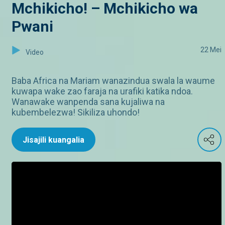
Mchikicho! – Mchikicho wa
Pwani
22 Mei
Video
Baba Africa na Mariam wanazindua swala la waume
kuwapa wake zao faraja na urafiki katika ndoa.
Wanawake wanpenda sana kujaliwa na
kubembelezwa! Sikiliza uhondo!
Jisajili kuangalia