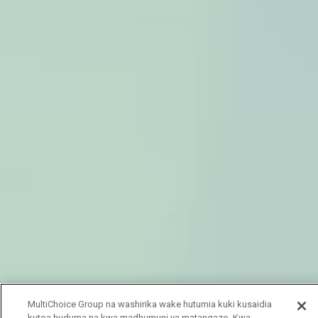
MultiChoice Group na washirika wake hutumia kuki kusaidia
kutoa huduma na kwa madhumuni ya matangazo. Kwa