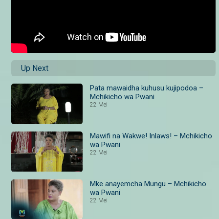
Up Next
Pata mawaidha kuhusu kujipodoa –
Mchikicho wa Pwani
22 Mei
Mawifi na Wakwe! Inlaws! – Mchikicho
wa Pwani
22 Mei
Mke anayemcha Mungu – Mchikicho
wa Pwani
22 Mei