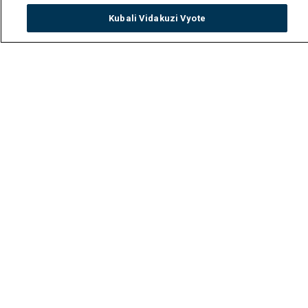
Kubali Vidakuzi Vyote
Watch
Buy
TV Guide
Search
Menu