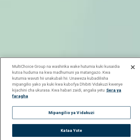
MultiChoice Group na washirika wake hutumia kuki kusaidia
kutoa huduma na kwa madhumuni ya matangazo. Kwa
kutumia wavuti hii unakubali hii. Unaweza kubadilisha
mipangilio yako ya kuki kwa kubofya Dhibiti Vidakuzi kwenye
kijachini cha ukurasa. Kwa habari zaidi, angalia yetu
Sera ya
faragha
Mipangilio ya Vidakuzi
Kataa Yote