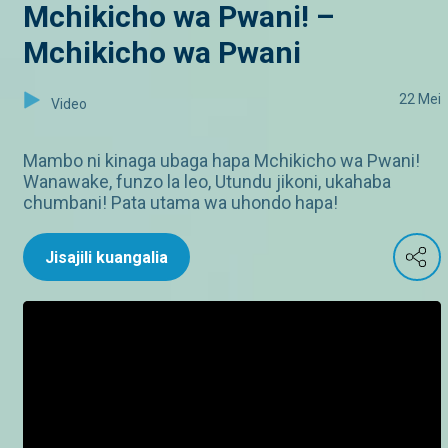
Mchikicho wa Pwani! –
Mchikicho wa Pwani
22 Mei
Video
Mambo ni kinaga ubaga hapa Mchikicho wa Pwani!
Wanawake, funzo la leo, Utundu jikoni, ukahaba
chumbani! Pata utama wa uhondo hapa!
Jisajili kuangalia