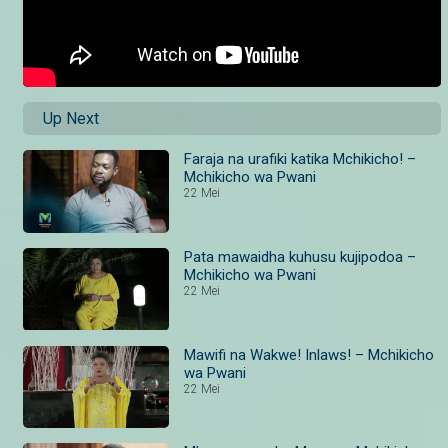
Up Next
Faraja na urafiki katika Mchikicho! –
Mchikicho wa Pwani
22 Mei
Pata mawaidha kuhusu kujipodoa –
Mchikicho wa Pwani
22 Mei
Mawifi na Wakwe! Inlaws! – Mchikicho
wa Pwani
22 Mei