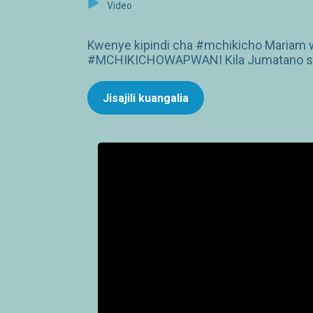
Video
Kwenye kipindi cha #mchikicho Mariam w
#MCHIKICHOWAPWANI Kila Jumatano sa
Jisajili kuangalia