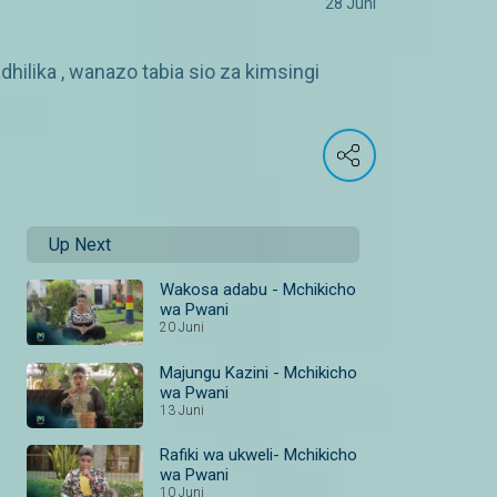
28 Juni
lika , wanazo tabia sio za kimsingi
Up Next
Wakosa adabu - Mchikicho
wa Pwani
20 Juni
Majungu Kazini - Mchikicho
wa Pwani
13 Juni
Rafiki wa ukweli- Mchikicho
wa Pwani
10 Juni