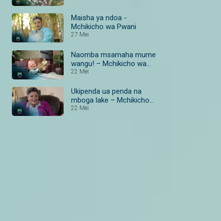
Maisha ya ndoa -
Mchikicho wa Pwani
27 Mei
Naomba msamaha mume
wangu! – Mchikicho wa
Pwani
22 Mei
Ukipenda ua penda na
mboga lake – Mchikicho
wa Pwani
22 Mei