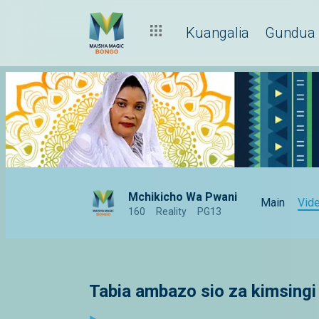
Kuangalia
Gundua
Mchikicho Wa Pwani
Main
Vid
160
Reality
PG13
Tabia ambazo sio za kimsingi