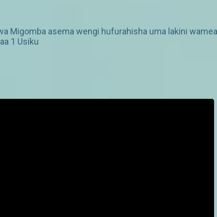
a Migomba asema wengi hufurahisha uma lakini wameadhi
a 1 Usiku