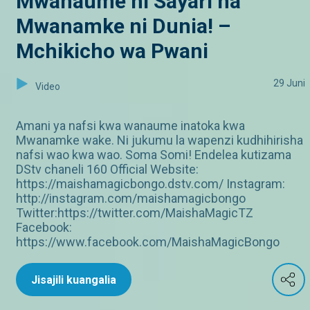
Mwanaume ni Sayari na
Mwanamke ni Dunia! –
Mchikicho wa Pwani
29 Juni
Video
Amani ya nafsi kwa wanaume inatoka kwa
Mwanamke wake. Ni jukumu la wapenzi kudhihirisha
nafsi wao kwa wao. Soma Somi! Endelea kutizama
DStv chaneli 160 Official Website:
https://maishamagicbongo.dstv.com/ Instagram:
http://instagram.com/maishamagicbongo
Twitter:https://twitter.com/MaishaMagicTZ
Facebook:
https://www.facebook.com/MaishaMagicBongo
Jisajili kuangalia