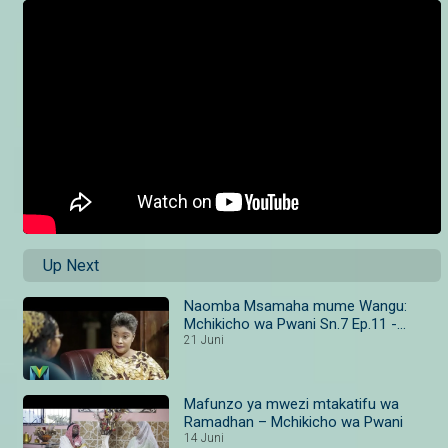
Up Next
Naomba Msamaha mume Wangu:
Mchikicho wa Pwani Sn.7 Ep.11 -
Maisha Magic Bongo
21 Juni
Mafunzo ya mwezi mtakatifu wa
Ramadhan – Mchikicho wa Pwani
14 Juni