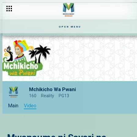
OPEN MENU
Mchikicho Wa Pwani
160
Reality
PG13
Main
Video