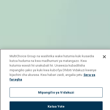
MultiChoice Group na washirika wake hutumia kuki kusaidia
kutoa huduma na kwa madhumuni ya matangazo. Kwa
kutumia wavuti hii unakubali hii. Unaweza kubadilisha
mipangilio yako ya kuki kwa kubofya Dhibiti Vidakuzi kwenye
kijachini cha ukurasa. Kwa habari zaidi, angalia yetu
Sera ya
faragha
Mipangilio ya Vidakuzi
Kataa Yote