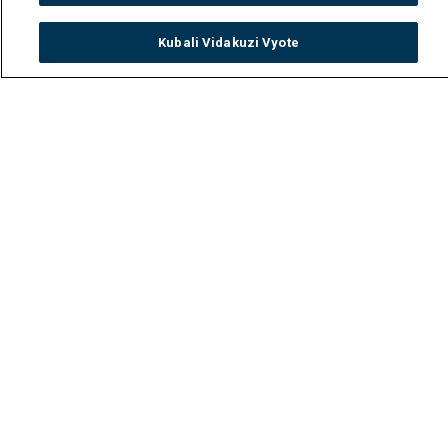
Kubali Vidakuzi Vyote
Watch
Buy
TV Guide
Search
Menu