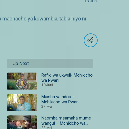
13 Juni
a machache ya kuwambia, tabia hiyo ni
Up Next
Rafiki wa ukweli- Mchikicho
wa Pwani
10 Juni
Maisha ya ndoa -
Mchikicho wa Pwani
27 Mei
Naomba msamaha mume
wangu! – Mchikicho wa
Pwani
22 Mei