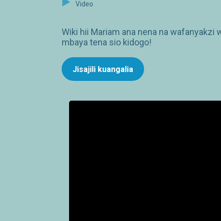
Video
Wiki hii Mariam ana nena na wafanyakzi 
mbaya tena sio kidogo!
Jisajili kuangalia