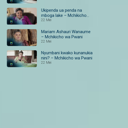
Ukipenda ua penda na
mboga lake – Mchikicho
wa Pwani
22 Mei
Mariam Ashauri Wanaume
– Mchikicho wa Pwani
22 Mei
Nyumbani kwako kunanukia
nini? – Mchikicho wa Pwani
22 Mei