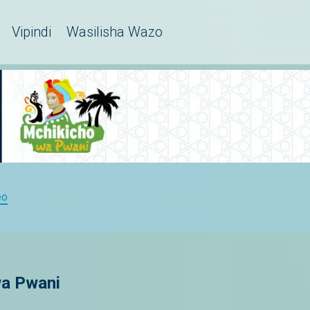
Vipindi
Wasilisha Wazo
eo
wa Pwani