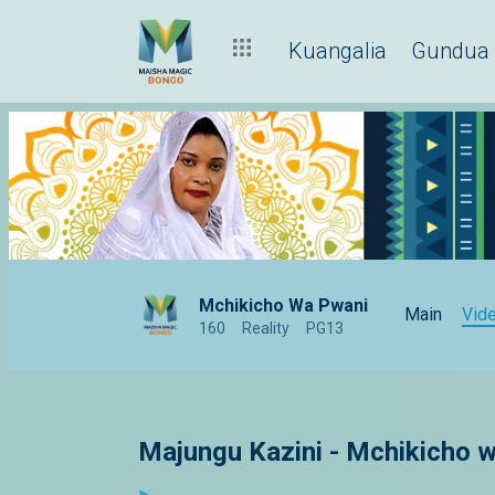
Kuangalia
Gundua
Mchikicho Wa Pwani
Main
Vid
160
Reality
PG13
Majungu Kazini - Mchikicho 