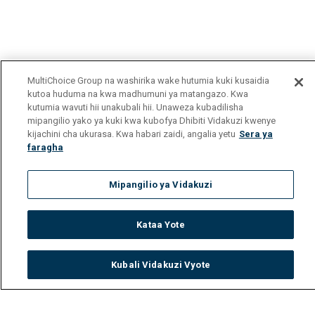
MultiChoice Group na washirika wake hutumia kuki kusaidia
kutoa huduma na kwa madhumuni ya matangazo. Kwa
kutumia wavuti hii unakubali hii. Unaweza kubadilisha
mipangilio yako ya kuki kwa kubofya Dhibiti Vidakuzi kwenye
kijachini cha ukurasa. Kwa habari zaidi, angalia yetu
Sera ya
faragha
Mipangilio ya Vidakuzi
Kataa Yote
Kubali Vidakuzi Vyote
Watch
Buy
TV Guide
Search
Menu