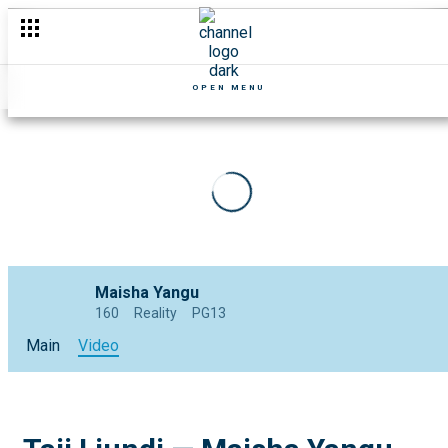
OPEN MENU
Maisha Yangu
160
Reality
PG13
Main
Video