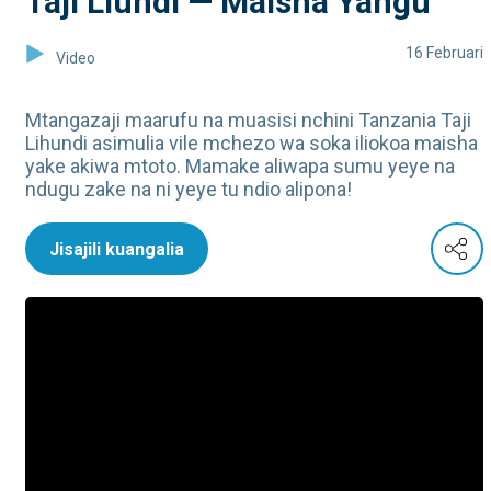
Taji Liundi — Maisha Yangu
16 Februari
Video
Mtangazaji maarufu na muasisi nchini Tanzania Taji
Lihundi asimulia vile mchezo wa soka iliokoa maisha
yake akiwa mtoto. Mamake aliwapa sumu yeye na
ndugu zake na ni yeye tu ndio alipona!
Jisajili kuangalia