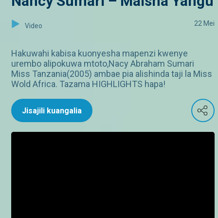
Nancy Sumari – Maisha Yangu
22 Mei
Video
Hakuwahi kabisa kuonyesha mapenzi kwenye
urembo alipokuwa mtoto,Nacy Abraham Sumari
Miss Tanzania(2005) ambae pia alishinda taji la Miss
Wold Africa. Tazama HIGHLIGHTS hapa!
Jisajili kuangalia