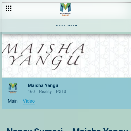
OPEN MENU
Maisha Yangu
160
Reality
PG13
Main
Video