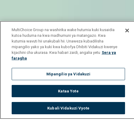
MultiChoice Group na washirika wake hutumia kuki kusaidia
kutoa huduma na kwa madhumuni ya matangazo. Kwa
kutumia wavuti hii unakubali hii. Unaweza kubadilisha
mipangilio yako ya kuki kwa kubofya Dhibiti Vidakuzi kwenye
kijachini cha ukurasa. Kwa habari zaidi, angalia yetu
Sera ya
faragha
Mipangilio ya Vidakuzi
Kataa Yote
Kubali Vidakuzi Vyote
Watch
Buy
TV Guide
Search
Menu