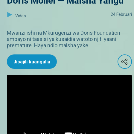
Doris Mollel — Maisha Yangu
24 Februari
Video
Mwanzilishi na Mkurugenzi wa Doris Foundation
ambayo ni taasisi ya kusaidia watoto njiti yaani
premature. Haya ndio maisha yake.
Jisajili kuangalia