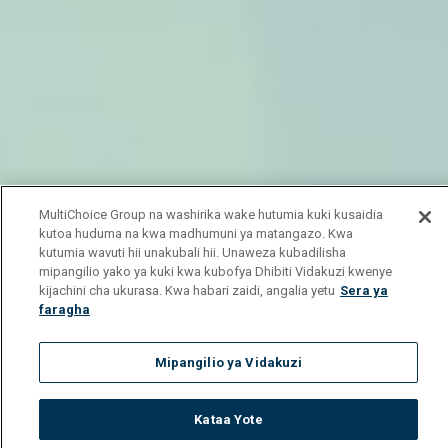
MultiChoice Group na washirika wake hutumia kuki kusaidia
kutoa huduma na kwa madhumuni ya matangazo. Kwa
kutumia wavuti hii unakubali hii. Unaweza kubadilisha
mipangilio yako ya kuki kwa kubofya Dhibiti Vidakuzi kwenye
kijachini cha ukurasa. Kwa habari zaidi, angalia yetu
Sera ya
faragha
Mipangilio ya Vidakuzi
Kataa Yote