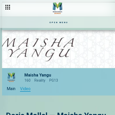
OPEN MENU
Maisha Yangu
160
Reality
PG13
Main
Video