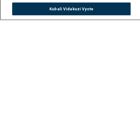
Kubali Vidakuzi Vyote
Watch
Buy
TV Guide
Search
Menu