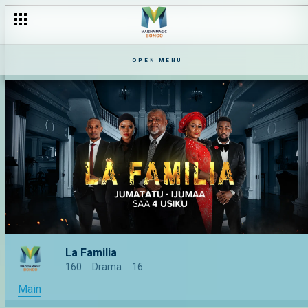
OPEN MENU
La Familia
160
Drama
16
Main