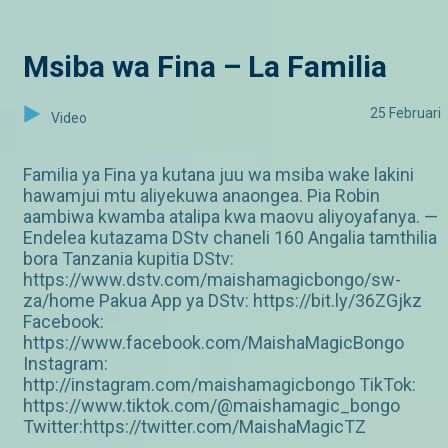
Msiba wa Fina – La Familia
25 Februari
Video
Familia ya Fina ya kutana juu wa msiba wake lakini
hawamjui mtu aliyekuwa anaongea. Pia Robin
aambiwa kwamba atalipa kwa maovu aliyoyafanya. —
Endelea kutazama DStv chaneli 160 Angalia tamthilia
bora Tanzania kupitia DStv:
https://www.dstv.com/maishamagicbongo/sw-
za/home Pakua App ya DStv: https://bit.ly/36ZGjkz
Facebook:
https://www.facebook.com/MaishaMagicBongo
Instagram:
http://instagram.com/maishamagicbongo TikTok:
https://www.tiktok.com/@maishamagic_bongo
Twitter:https://twitter.com/MaishaMagicTZ