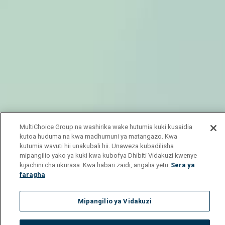
MultiChoice Group na washirika wake hutumia kuki kusaidia
kutoa huduma na kwa madhumuni ya matangazo. Kwa
kutumia wavuti hii unakubali hii. Unaweza kubadilisha
mipangilio yako ya kuki kwa kubofya Dhibiti Vidakuzi kwenye
kijachini cha ukurasa. Kwa habari zaidi, angalia yetu
Sera ya
faragha
Mipangilio ya Vidakuzi