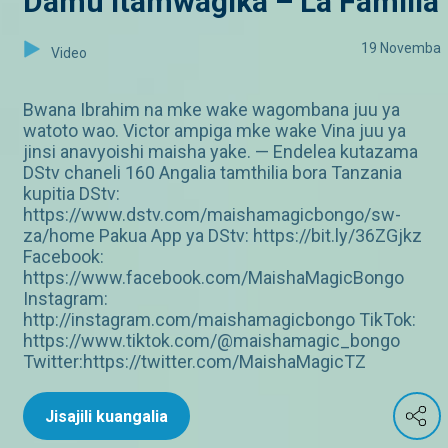
Damu itamwagika – La Familia
19 Novemba
Video
Bwana Ibrahim na mke wake wagombana juu ya
watoto wao. Victor ampiga mke wake Vina juu ya
jinsi anavyoishi maisha yake. — Endelea kutazama
DStv chaneli 160 Angalia tamthilia bora Tanzania
kupitia DStv:
https://www.dstv.com/maishamagicbongo/sw-
za/home Pakua App ya DStv: https://bit.ly/36ZGjkz
Facebook:
https://www.facebook.com/MaishaMagicBongo
Instagram:
http://instagram.com/maishamagicbongo TikTok:
https://www.tiktok.com/@maishamagic_bongo
Twitter:https://twitter.com/MaishaMagicTZ
Jisajili kuangalia