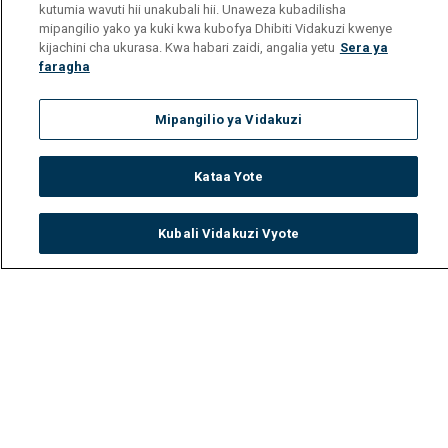
kutumia wavuti hii unakubali hii. Unaweza kubadilisha
mipangilio yako ya kuki kwa kubofya Dhibiti Vidakuzi kwenye
kijachini cha ukurasa. Kwa habari zaidi, angalia yetu
Sera ya
faragha
Mipangilio ya Vidakuzi
Kataa Yote
Kubali Vidakuzi Vyote
Watch
Buy
TV Guide
Search
Menu