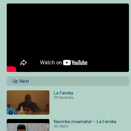
Up Next
La Familia
09 Novemba
Naomba msamaha! – La Familia
05 Machi