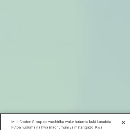
MultiChoice Group na washirika wake hutumia kuki kusaidia
kutoa huduma na kwa madhumuni ya matangazo. Kwa