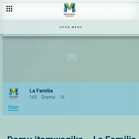
OPEN MENU
La Familia
160
Drama
16
Main