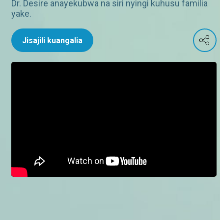
Dr. Desire anayekubwa na siri nyingi kuhusu familia
yake.
Jisajili kuangalia