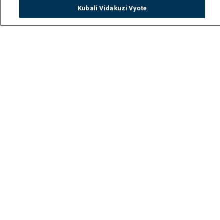
Kubali Vidakuzi Vyote
Watch
Buy
TV Guide
Search
Menu