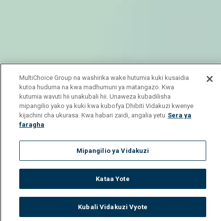
MultiChoice Group na washirika wake hutumia kuki kusaidia
kutoa huduma na kwa madhumuni ya matangazo. Kwa
kutumia wavuti hii unakubali hii. Unaweza kubadilisha
mipangilio yako ya kuki kwa kubofya Dhibiti Vidakuzi kwenye
kijachini cha ukurasa. Kwa habari zaidi, angalia yetu
Sera ya
faragha
Mipangilio ya Vidakuzi
Kataa Yote
Kubali Vidakuzi Vyote
Watch
Buy
TV Guide
Search
Menu