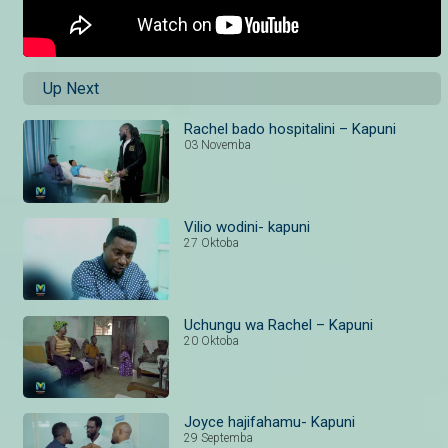
Up Next
Rachel bado hospitalini – Kapuni
03 Novemba
Vilio wodini- kapuni
27 Oktoba
Uchungu wa Rachel – Kapuni
20 Oktoba
Joyce hajifahamu- Kapuni
29 Septemba