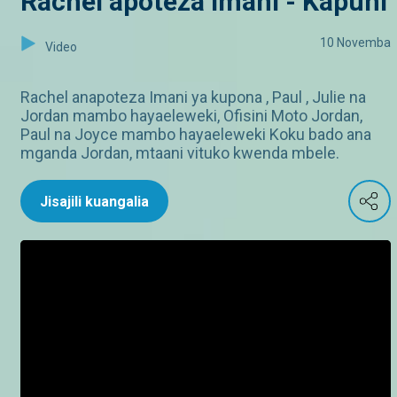
Rachel apoteza Imani - Kapuni
10 Novemba
Video
Rachel anapoteza Imani ya kupona , Paul , Julie na
Jordan mambo hayaeleweki, Ofisini Moto Jordan,
Paul na Joyce mambo hayaeleweki Koku bado ana
mganda Jordan, mtaani vituko kwenda mbele.
Jisajili kuangalia