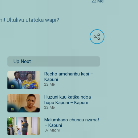
22 Mei
! Ultulivu utatoka wapi?
Up Next
Recho ameharibu kesi –
Kapuni
22 Mei
Huzuni kuu katika ndoa
hapa Kapuni – Kapuni
22 Mei
Malumbano chungu nzima!
– Kapuni
07 Machi