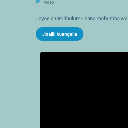
Video
Joyce anamdhulumu sana mchumba wake, n
Jisajili kuangalia