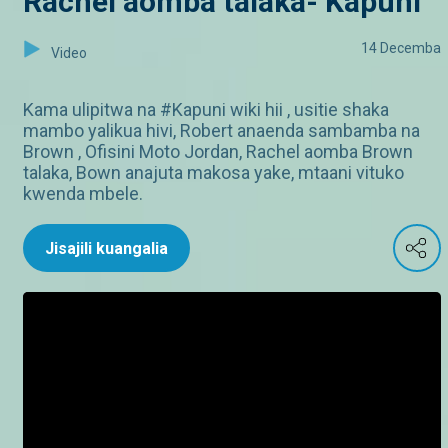
Rachel aomba talaka- Kapuni
14 Decemba
Video
Kama ulipitwa na #Kapuni wiki hii , usitie shaka
mambo yalikua hivi, Robert anaenda sambamba na
Brown , Ofisini Moto Jordan, Rachel aomba Brown
talaka, Bown anajuta makosa yake, mtaani vituko
kwenda mbele.
Jisajili kuangalia