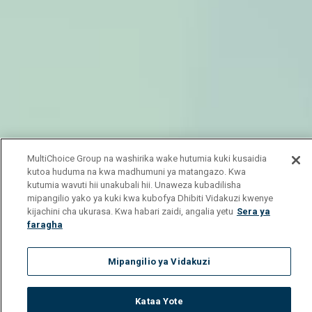
MultiChoice Group na washirika wake hutumia kuki kusaidia
kutoa huduma na kwa madhumuni ya matangazo. Kwa
kutumia wavuti hii unakubali hii. Unaweza kubadilisha
mipangilio yako ya kuki kwa kubofya Dhibiti Vidakuzi kwenye
kijachini cha ukurasa. Kwa habari zaidi, angalia yetu
Sera ya
faragha
Mipangilio ya Vidakuzi
Kataa Yote