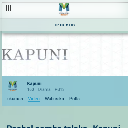
OPEN MENU
Kapuni
160
Drama
PG13
ukurasa
Video
Wahusika
Polls