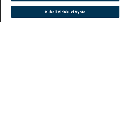
Kubali Vidakuzi Vyote
Watch
Buy
TV Guide
Search
Menu