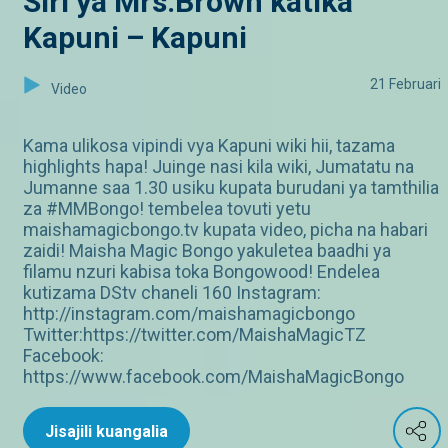
Siri ya Mrs.Brown katika
Kapuni – Kapuni
21 Februari
Video
Kama ulikosa vipindi vya Kapuni wiki hii, tazama
highlights hapa! Juinge nasi kila wiki, Jumatatu na
Jumanne saa 1.30 usiku kupata burudani ya tamthilia
za #MMBongo! tembelea tovuti yetu
maishamagicbongo.tv kupata video, picha na habari
zaidi! Maisha Magic Bongo yakuletea baadhi ya
filamu nzuri kabisa toka Bongowood! Endelea
kutizama DStv chaneli 160 Instagram:
http://instagram.com/maishamagicbongo
Twitter:https://twitter.com/MaishaMagicTZ
Facebook:
https://www.facebook.com/MaishaMagicBongo
Jisajili kuangalia