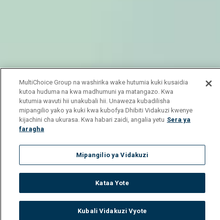
MultiChoice Group na washirika wake hutumia kuki kusaidia
kutoa huduma na kwa madhumuni ya matangazo. Kwa
kutumia wavuti hii unakubali hii. Unaweza kubadilisha
mipangilio yako ya kuki kwa kubofya Dhibiti Vidakuzi kwenye
kijachini cha ukurasa. Kwa habari zaidi, angalia yetu
Sera ya
faragha
Mipangilio ya Vidakuzi
Kataa Yote
Kubali Vidakuzi Vyote
Watch
Buy
TV Guide
Search
Menu