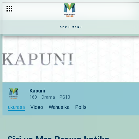
OPEN MENU
Kapuni
160
Drama
PG13
ukurasa
Video
Wahusika
Polls