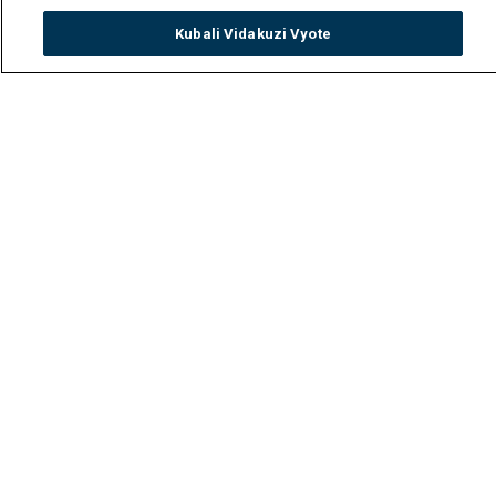
Kubali Vidakuzi Vyote
Watch
Buy
TV Guide
Search
Menu