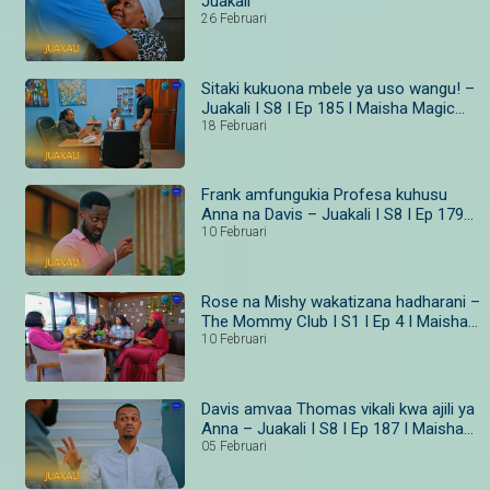
Juakali
26 Februari
Sitaki kukuona mbele ya uso wangu! –
Juakali I S8 I Ep 185 I Maisha Magic
Bongo
18 Februari
Frank amfungukia Profesa kuhusu
Anna na Davis – Juakali I S8 I Ep 179–
181 I Maisha Magic Bongo
10 Februari
Rose na Mishy wakatizana hadharani –
The Mommy Club I S1 I Ep 4 I Maisha
Magic
10 Februari
Davis amvaa Thomas vikali kwa ajili ya
Anna – Juakali I S8 I Ep 187 I Maisha
Magic Bongo
05 Februari