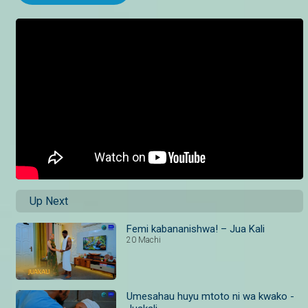
Up Next
Femi kabananishwa! – Jua Kali
20 Machi
Umesahau huyu mtoto ni wa kwako -