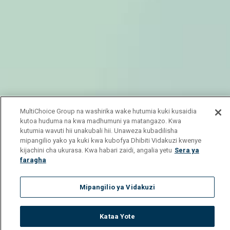
MultiChoice Group na washirika wake hutumia kuki kusaidia
kutoa huduma na kwa madhumuni ya matangazo. Kwa
kutumia wavuti hii unakubali hii. Unaweza kubadilisha
mipangilio yako ya kuki kwa kubofya Dhibiti Vidakuzi kwenye
kijachini cha ukurasa. Kwa habari zaidi, angalia yetu
Sera ya
faragha
Mipangilio ya Vidakuzi
Kataa Yote