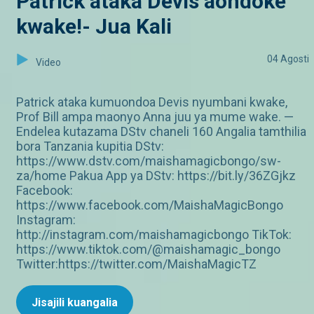
Patrick ataka Devis aondoke
kwake!- Jua Kali
04 Agosti
Video
Patrick ataka kumuondoa Devis nyumbani kwake,
Prof Bill ampa maonyo Anna juu ya mume wake. —
Endelea kutazama DStv chaneli 160 Angalia tamthilia
bora Tanzania kupitia DStv:
https://www.dstv.com/maishamagicbongo/sw-
za/home Pakua App ya DStv: https://bit.ly/36ZGjkz
Facebook:
https://www.facebook.com/MaishaMagicBongo
Instagram:
http://instagram.com/maishamagicbongo TikTok:
https://www.tiktok.com/@maishamagic_bongo
Twitter:https://twitter.com/MaishaMagicTZ
Jisajili kuangalia