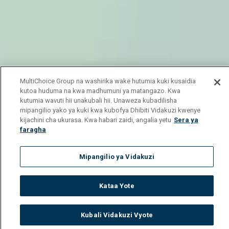
MultiChoice Group na washirika wake hutumia kuki kusaidia
kutoa huduma na kwa madhumuni ya matangazo. Kwa
kutumia wavuti hii unakubali hii. Unaweza kubadilisha
mipangilio yako ya kuki kwa kubofya Dhibiti Vidakuzi kwenye
kijachini cha ukurasa. Kwa habari zaidi, angalia yetu
Sera ya
faragha
Mipangilio ya Vidakuzi
Kataa Yote
Kubali Vidakuzi Vyote
Watch
Buy
TV Guide
Search
Menu