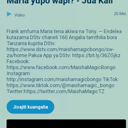
Maria yupo wapi? - Jua Kali
26 Mei
Video
Frank amfuma Maria tena akiwa na Tony. — Endelea
kutazama DStv chaneli 160 Angalia tamthilia bora
Tanzania kupitia DStv:
https://www.dstv.com/maishamagicbongo/sw-
za/home Pakua App ya DStv: https://bit.ly/36ZGjkz
Facebook:
https://www.facebook.com/MaishaMagicBongo
Instagram:
http://instagram.com/maishamagicbongo TikTok:
https://www.tiktok.com/@maishamagic_bongo
Twitter:https://twitter.com/MaishaMagicTZ
Jisajili kuangalia