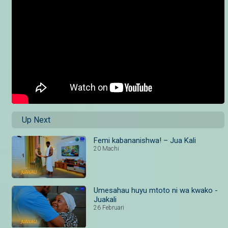
Up Next
Femi kabananishwa! – Jua Kali
20 Machi
Umesahau huyu mtoto ni wa kwako -
Juakali
26 Februari