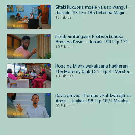
Sitaki kukuona mbele ya uso wangu! –
Juakali I S8 I Ep 185 I Maisha Magic
Bongo
18 Februari
Frank amfungukia Profesa kuhusu
Anna na Davis – Juakali I S8 I Ep 179–
181 I Maisha Magic Bongo
10 Februari
Rose na Mishy wakatizana hadharani –
The Mommy Club I S1 I Ep 4 I Maisha
Magic
10 Februari
Davis amvaa Thomas vikali kwa ajili ya
Anna – Juakali I S8 I Ep 187 I Maisha
Magic Bongo
05 Februari