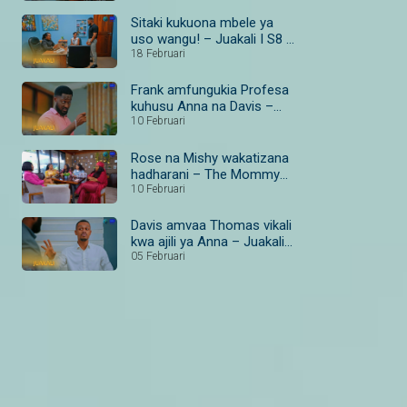
Sitaki kukuona mbele ya
uso wangu! – Juakali I S8 I
Ep 185 I Maisha Magic
18 Februari
Bongo
Frank amfungukia Profesa
kuhusu Anna na Davis –
Juakali I S8 I Ep 179–181 I
10 Februari
Maisha Magic Bongo
Rose na Mishy wakatizana
hadharani – The Mommy
Club I S1 I Ep 4 I Maisha
10 Februari
Magic
Davis amvaa Thomas vikali
kwa ajili ya Anna – Juakali I
S8 I Ep 187 I Maisha Magic
05 Februari
Bongo