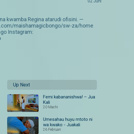
02 Juni
 kwamba Regina atarudi ofisini. —
.dstv.com/maishamagicbongo/sw-za/home
ngo Instagram:
o
Up Next
Femi kabananishwa! – Jua
Kali
20 Machi
Umesahau huyu mtoto ni
wa kwako - Juakali
26 Februari