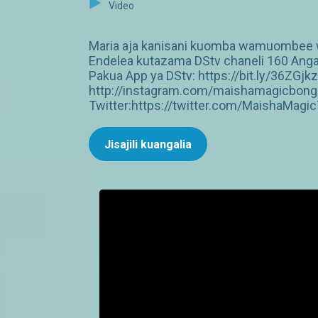
Video
Maria aja kanisani kuomba wamuombee w
Endelea kutazama DStv chaneli 160 Anga
Pakua App ya DStv: https://bit.ly/36ZG
http://instagram.com/maishamagicbong
Twitter:https://twitter.com/MaishaMagi
Jisajili kuangalia