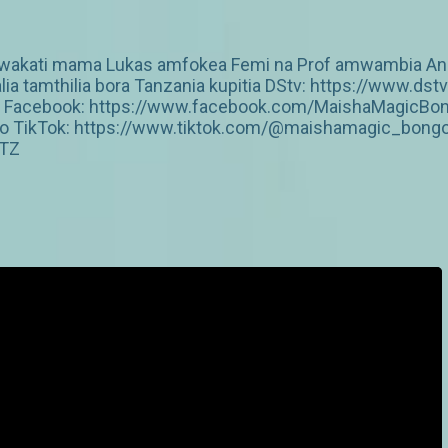
akati mama Lukas amfokea Femi na Prof amwambia Anna
lia tamthilia bora Tanzania kupitia DStv: https://www
jkz Facebook: https://www.facebook.com/MaishaMagicBo
o TikTok: https://www.tiktok.com/@maishamagic_bong
cTZ