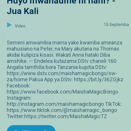
Huyo mwanaume ni nani? -
Jua Kali
15 Septemba
Video
Semeni amwambia mama yake kwamba ameanza
mahusiano na Peter, na Mary akutana na Thomas
akidai kulipiza kisasi. Wakati Anna hataki Diba
amshike. — Endelea kutazama DStv chaneli 160
Angalia tamthilia bora Tanzania kupitia DStv:
https://www.dstv.com/maishamagicbongo/sw-
za/home Pakua App ya DStv: https://bit.ly/36ZGjkz
Facebook:
https://www.facebook.com/MaishaMagicBongo
Instagram:
http://instagram.com/maishamagicbongo TikTok:
https://www.tiktok.com/@maishamagic_bongo
Twitter:https://twitter.com/MaishaMagicTZ