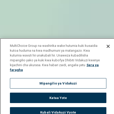
MultiChoice Group na washirika wake hutumia kuki kusaidia
kutoa huduma na kwa madhumuni ya matangazo. Kwa
kutumia wavuti hii unakubali hii. Unaweza kubadilisha
mipangilio yako ya kuki kwa kubofya Dhibiti Vidakuzi kwenye
kijachini cha ukurasa. Kwa habari zaidi, angalia yetu
Sera ya
faragha
Mipangilio ya Vidakuzi
Kataa Yote
Kubali Vidakuzi Vyote
Watch
Buy
TV Guide
Search
Menu