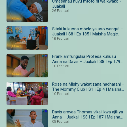
Umesahau huyu mtoto ni wa kwako -
Juakali
26 Februari
Sitaki kukuona mbele ya uso wangu! –
Juakali I S8 I Ep 185 I Maisha Magic
Bongo
18 Februari
Frank amfungukia Profesa kuhusu
Anna na Davis – Juakali I S8 I Ep 179–
181 I Maisha Magic Bongo
10 Februari
Rose na Mishy wakatizana hadharani –
The Mommy Club I S1 I Ep 4 I Maisha
Magic
10 Februari
Davis amvaa Thomas vikali kwa ajili ya
Anna – Juakali I S8 I Ep 187 I Maisha
Magic Bongo
05 Februari