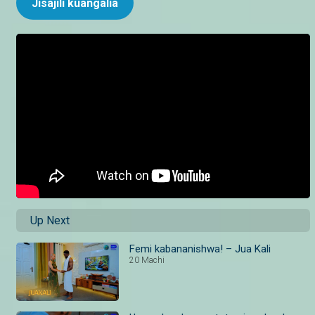
Jisajili kuangalia
Up Next
Femi kabananishwa! – Jua Kali
20 Machi