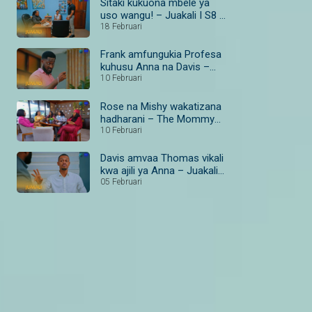
Sitaki kukuona mbele ya
uso wangu! – Juakali I S8 I
Ep 185 I Maisha Magic
18 Februari
Bongo
Frank amfungukia Profesa
kuhusu Anna na Davis –
Juakali I S8 I Ep 179–181 I
10 Februari
Maisha Magic Bongo
Rose na Mishy wakatizana
hadharani – The Mommy
Club I S1 I Ep 4 I Maisha
10 Februari
Magic
Davis amvaa Thomas vikali
kwa ajili ya Anna – Juakali I
S8 I Ep 187 I Maisha Magic
05 Februari
Bongo