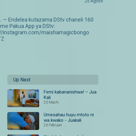
25 Agosti
. — Endelea kutazama DStv chaneli 160
ome Pakua App ya DStv:
p://instagram.com/maishamagicbongo
TZ
Up Next
Femi kabananishwa! – Jua
Kali
20 Machi
Umesahau huyu mtoto ni
wa kwako - Juakali
26 Februari