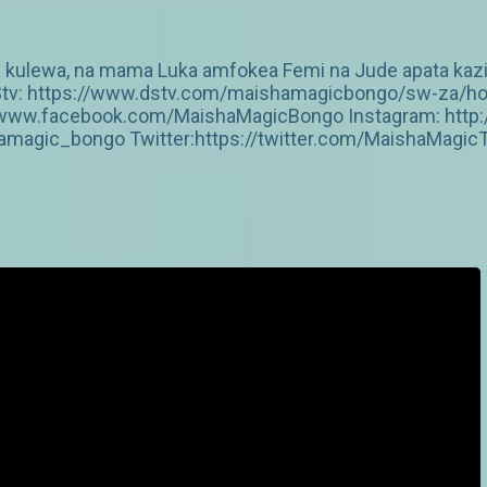
kulewa, na mama Luka amfokea Femi na Jude apata kazi
a DStv: https://www.dstv.com/maishamagicbongo/sw-za/h
s://www.facebook.com/MaishaMagicBongo Instagram: htt
amagic_bongo Twitter:https://twitter.com/MaishaMagic