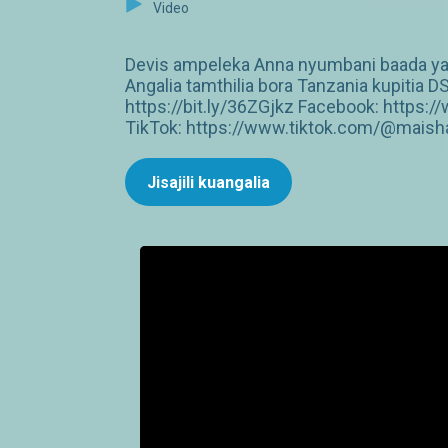
Video
Devis ampeleka Anna nyumbani baada ya 
Angalia tamthilia bora Tanzania kupiti
https://bit.ly/36ZGjkz Facebook: http
TikTok: https://www.tiktok.com/@maish
Jisajili kuangalia