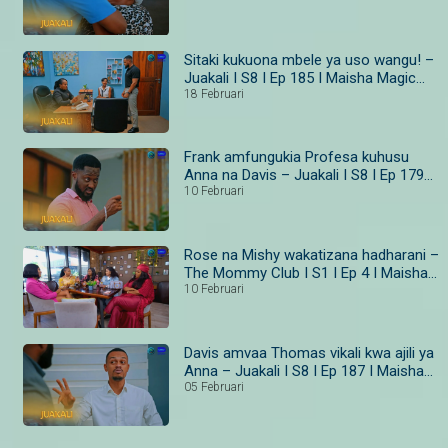
Sitaki kukuona mbele ya uso wangu! –
Juakali I S8 I Ep 185 I Maisha Magic
Bongo
18 Februari
Frank amfungukia Profesa kuhusu
Anna na Davis – Juakali I S8 I Ep 179–
181 I Maisha Magic Bongo
10 Februari
Rose na Mishy wakatizana hadharani –
The Mommy Club I S1 I Ep 4 I Maisha
Magic
10 Februari
Davis amvaa Thomas vikali kwa ajili ya
Anna – Juakali I S8 I Ep 187 I Maisha
Magic Bongo
05 Februari