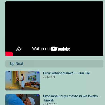
Up Next
Femi kabananishwa! – Jua Kali
20 Machi
Umesahau huyu mtoto ni wa kwako -
Juakali
26 Februari