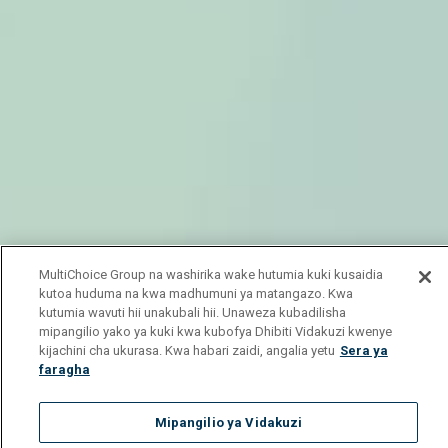
MultiChoice Group na washirika wake hutumia kuki kusaidia
kutoa huduma na kwa madhumuni ya matangazo. Kwa
kutumia wavuti hii unakubali hii. Unaweza kubadilisha
mipangilio yako ya kuki kwa kubofya Dhibiti Vidakuzi kwenye
kijachini cha ukurasa. Kwa habari zaidi, angalia yetu
Sera ya
faragha
Mipangilio ya Vidakuzi