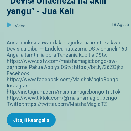
“Devis! Unacheza na akili
yangu” - Jua Kali
18 Agosti
Video
Anna apokea zawadi lakini ajui kama imetoka kwa
Devis au Diba. — Endelea kutazama DStv chaneli 160
Angalia tamthilia bora Tanzania kupitia DStv:
https://www.dstv.com/maishamagicbongo/sw-
za/home Pakua App ya DStv: https://bit.ly/36ZGjkz
Facebook:
https://www.facebook.com/MaishaMagicBongo
Instagram:
http://instagram.com/maishamagicbongo TikTok:
https://www.tiktok.com/@maishamagic_bongo
Twitter:https://twitter.com/MaishaMagicTZ
Jisajili kuangalia