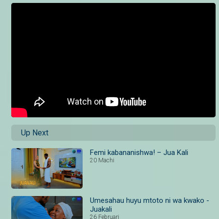
Up Next
Femi kabananishwa! – Jua Kali
20 Machi
Umesahau huyu mtoto ni wa kwako -
Juakali
26 Februari