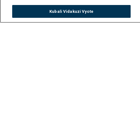
Kubali Vidakuzi Vyote
Watch
Buy
TV Guide
Search
Menu