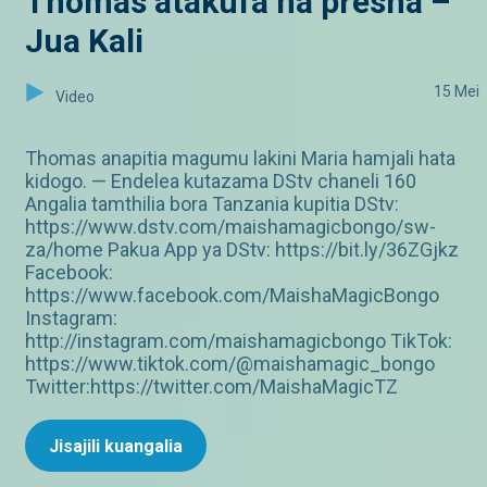
Thomas atakufa na presha –
Jua Kali
15 Mei
Video
Thomas anapitia magumu lakini Maria hamjali hata
kidogo. — Endelea kutazama DStv chaneli 160
Angalia tamthilia bora Tanzania kupitia DStv:
https://www.dstv.com/maishamagicbongo/sw-
za/home Pakua App ya DStv: https://bit.ly/36ZGjkz
Facebook:
https://www.facebook.com/MaishaMagicBongo
Instagram:
http://instagram.com/maishamagicbongo TikTok:
https://www.tiktok.com/@maishamagic_bongo
Twitter:https://twitter.com/MaishaMagicTZ
Jisajili kuangalia