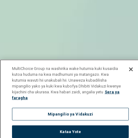
MultiChoice Group na washirika wake hutumia kuki kusaidia
kutoa huduma na kwa madhumuni ya matangazo. Kwa
kutumia wavuti hii unakubali hii. Unaweza kubadilisha
mipangilio yako ya kuki kwa kubofya Dhibiti Vidakuzi kwenye
kijachini cha ukurasa. Kwa habari zaidi, angalia yetu
Sera ya
faragha
Mipangilio ya Vidakuzi
Kataa Yote