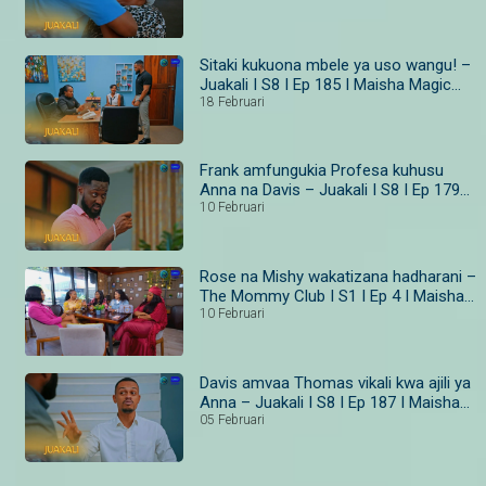
Sitaki kukuona mbele ya uso wangu! –
Juakali I S8 I Ep 185 I Maisha Magic
Bongo
18 Februari
Frank amfungukia Profesa kuhusu
Anna na Davis – Juakali I S8 I Ep 179–
181 I Maisha Magic Bongo
10 Februari
Rose na Mishy wakatizana hadharani –
The Mommy Club I S1 I Ep 4 I Maisha
Magic
10 Februari
Davis amvaa Thomas vikali kwa ajili ya
Anna – Juakali I S8 I Ep 187 I Maisha
Magic Bongo
05 Februari