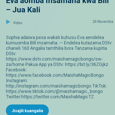
Eva aomba msamaha kwa Bill
– Jua Kali
26 Novemba
Video
Sophia adaiwa pesa wakati kuhusu Eva aendelea
kumuomba Bill msamaha. — Endelea kutazama DStv
chaneli 160 Angalia tamthilia bora Tanzania kupitia
DStv:
https://www.dstv.com/maishamagicbongo/sw-
za/home Pakua App ya DStv: https://bit.ly/36ZGjkz
Facebook:
https://www.facebook.com/MaishaMagicBongo
Instagram:
http://instagram.com/maishamagicbongo TikTok:
https://www.tiktok.com/@maishamagic_bongo
Twitter:https://twitter.com/MaishaMagicTZ
Jisajili kuangalia