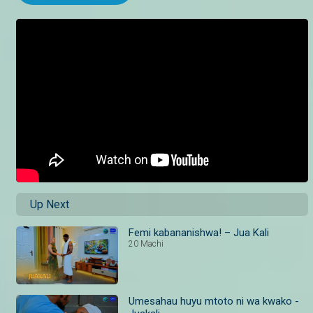
Up Next
Femi kabananishwa! – Jua Kali
20 Machi
Umesahau huyu mtoto ni wa kwako -