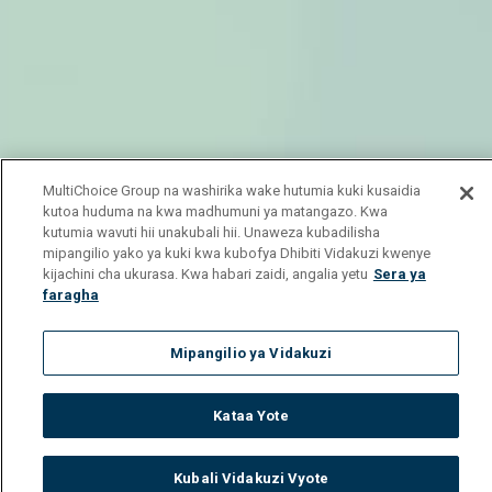
MultiChoice Group na washirika wake hutumia kuki kusaidia
kutoa huduma na kwa madhumuni ya matangazo. Kwa
kutumia wavuti hii unakubali hii. Unaweza kubadilisha
mipangilio yako ya kuki kwa kubofya Dhibiti Vidakuzi kwenye
kijachini cha ukurasa. Kwa habari zaidi, angalia yetu
Sera ya
faragha
Mipangilio ya Vidakuzi
Kataa Yote
Kubali Vidakuzi Vyote
Watch
Buy
TV Guide
Search
Menu