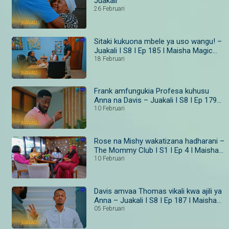
Juakali
26 Februari
Sitaki kukuona mbele ya uso wangu! –
Juakali I S8 I Ep 185 I Maisha Magic
Bongo
18 Februari
Frank amfungukia Profesa kuhusu
Anna na Davis – Juakali I S8 I Ep 179–
181 I Maisha Magic Bongo
10 Februari
Rose na Mishy wakatizana hadharani –
The Mommy Club I S1 I Ep 4 I Maisha
Magic
10 Februari
Davis amvaa Thomas vikali kwa ajili ya
Anna – Juakali I S8 I Ep 187 I Maisha
Magic Bongo
05 Februari