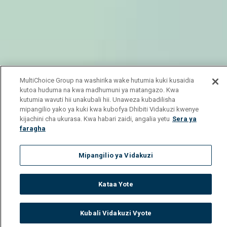
MultiChoice Group na washirika wake hutumia kuki kusaidia
kutoa huduma na kwa madhumuni ya matangazo. Kwa
kutumia wavuti hii unakubali hii. Unaweza kubadilisha
mipangilio yako ya kuki kwa kubofya Dhibiti Vidakuzi kwenye
kijachini cha ukurasa. Kwa habari zaidi, angalia yetu
Sera ya
faragha
Mipangilio ya Vidakuzi
Kataa Yote
Kubali Vidakuzi Vyote
Watch
Buy
TV Guide
Search
Menu