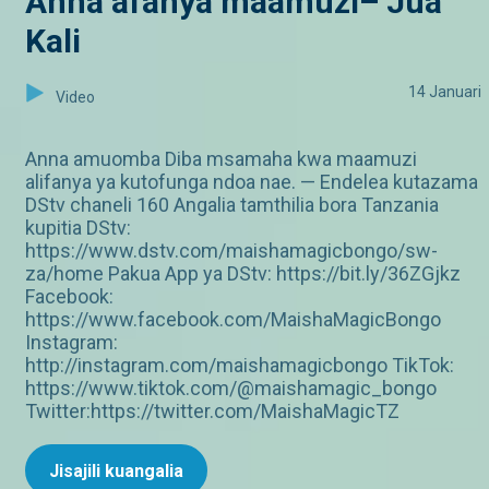
Anna afanya maamuzi– Jua
Kali
14 Januari
Video
Anna amuomba Diba msamaha kwa maamuzi
alifanya ya kutofunga ndoa nae. — Endelea kutazama
DStv chaneli 160 Angalia tamthilia bora Tanzania
kupitia DStv:
https://www.dstv.com/maishamagicbongo/sw-
za/home Pakua App ya DStv: https://bit.ly/36ZGjkz
Facebook:
https://www.facebook.com/MaishaMagicBongo
Instagram:
http://instagram.com/maishamagicbongo TikTok:
https://www.tiktok.com/@maishamagic_bongo
Twitter:https://twitter.com/MaishaMagicTZ
Jisajili kuangalia