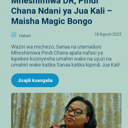
Mheshimiwa DR, Pindi
Chana Ndani ya Jua Kali –
Maisha Magic Bongo
18 Agosti 2023
Habari
Waziri wa michezo, Sanaa na utamaduni
Mheshimiwa Pindi Chana apata nafasi ya
kipekee kuonyesha umahiri wake na ujuzi na
umahiri wake katika Sanaa katika kipindi Jua Kali!
Jisajili kuangalia