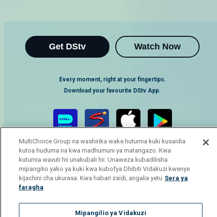
Get DStv
Watch Now
Every moment, right at your fingertips.
Download your favourite DStv App.
MultiChoice Group na washirika wake hutumia kuki kusaidia
kutoa huduma na kwa madhumuni ya matangazo. Kwa
kutumia wavuti hii unakubali hii. Unaweza kubadilisha
mipangilio yako ya kuki kwa kubofya Dhibiti Vidakuzi kwenye
kijachini cha ukurasa. Kwa habari zaidi, angalia yetu
Sera ya
faragha
MultiChoice Website
Terms of Use
Privacy Notice
Responsible Disclosure Policy
Copyright
Careers
Mipangilio ya Vidakuzi
Manage Cookies