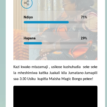
Ndiyo
71
%
Hapana
29
%
Kazi kwako mtazamaji , usikose kushuhudia seke seke
la mheshimiwa katika Juakali kila Jumatano-Jumapili
saa 3:30 Usiku kupitia Maisha Magic Bongo pekee!