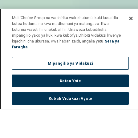
MultiChoice Group na washirika wake hutumia kuki kusaidia
kutoa huduma na kwa madhumuni ya matangazo. Kwa
kutumia wavuti hii unakubali hii. Unaweza kubadilisha
mipangilio yako ya kuki kwa kubofya Dhibiti Vidakuzi kwenye
kijachini cha ukurasa. Kwa habari zaidi, angalia yetu
Sera ya
faragha
Mipangilio ya Vidakuzi
Kataa Yote
Kubali Vidakuzi Vyote
Watch
Buy
TV Guide
Search
Menu