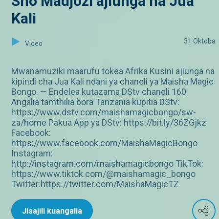
Sho Madjozi ajiunga na Jua
Kali
31 Oktoba
Video
Mwanamuziki maarufu tokea Afrika Kusini ajiunga na
kipindi cha Jua Kali ndani ya chaneli ya Maisha Magic
Bongo. — Endelea kutazama DStv chaneli 160
Angalia tamthilia bora Tanzania kupitia DStv:
https://www.dstv.com/maishamagicbongo/sw-
za/home Pakua App ya DStv: https://bit.ly/36ZGjkz
Facebook:
https://www.facebook.com/MaishaMagicBongo
Instagram:
http://instagram.com/maishamagicbongo TikTok:
https://www.tiktok.com/@maishamagic_bongo
Twitter:https://twitter.com/MaishaMagicTZ
Jisajili kuangalia