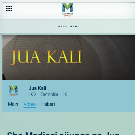
OPEN MENU
Jua Kali
160
Tamthilia
16
Main
Video
Habari