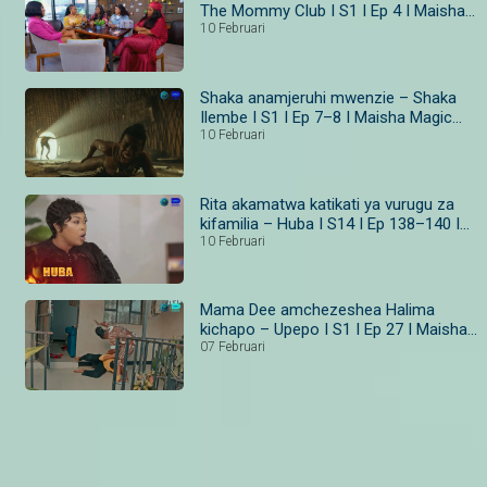
The Mommy Club I S1 I Ep 4 I Maisha
Magic
10 Februari
Shaka anamjeruhi mwenzie – Shaka
Ilembe I S1 I Ep 7–8 I Maisha Magic
Bongo
10 Februari
Rita akamatwa katikati ya vurugu za
kifamilia – Huba I S14 I Ep 138–140 I
Maisha Magic
10 Februari
Mama Dee amchezeshea Halima
kichapo – Upepo I S1 I Ep 27 I Maisha
Magic
07 Februari