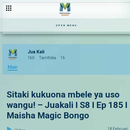
OPEN MENU
Jua Kali
160
Tamthilia
16
Main
Sitaki kukuona mbele ya uso
wangu! – Juakali I S8 I Ep 185 I
Maisha Magic Bongo
18 Februari