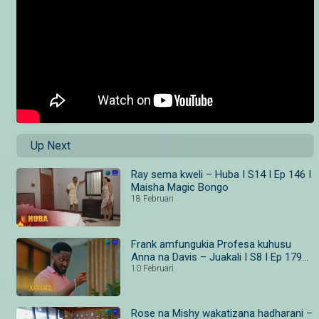
Up Next
Ray sema kweli – Huba I S14 I Ep 146 I
Maisha Magic Bongo
18 Februari
Frank amfungukia Profesa kuhusu
Anna na Davis – Juakali I S8 I Ep 179–
181 I Maisha Magic Bongo
10 Februari
Rose na Mishy wakatizana hadharani –