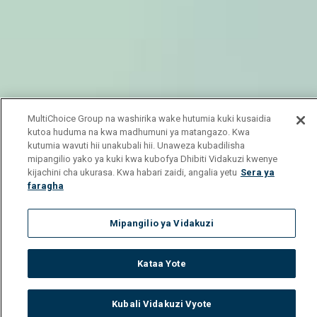
MultiChoice Group na washirika wake hutumia kuki kusaidia
kutoa huduma na kwa madhumuni ya matangazo. Kwa
kutumia wavuti hii unakubali hii. Unaweza kubadilisha
mipangilio yako ya kuki kwa kubofya Dhibiti Vidakuzi kwenye
kijachini cha ukurasa. Kwa habari zaidi, angalia yetu
Sera ya
faragha
Mipangilio ya Vidakuzi
Kataa Yote
Kubali Vidakuzi Vyote
Watch
Buy
TV Guide
Search
Menu