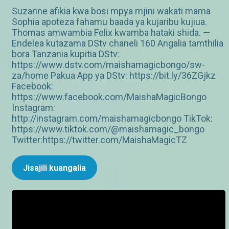
Suzanne afikia kwa bosi mpya mjini wakati mama
Sophia apoteza fahamu baada ya kujaribu kujiua.
Thomas amwambia Felix kwamba hataki shida. —
Endelea kutazama DStv chaneli 160 Angalia tamthilia
bora Tanzania kupitia DStv:
https://www.dstv.com/maishamagicbongo/sw-
za/home Pakua App ya DStv: https://bit.ly/36ZGjkz
Facebook:
https://www.facebook.com/MaishaMagicBongo
Instagram:
http://instagram.com/maishamagicbongo TikTok:
https://www.tiktok.com/@maishamagic_bongo
Twitter:https://twitter.com/MaishaMagicTZ
Jisajili kuangalia