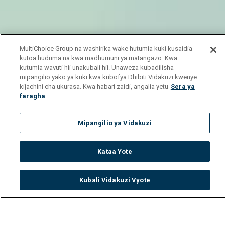
MultiChoice Group na washirika wake hutumia kuki kusaidia
kutoa huduma na kwa madhumuni ya matangazo. Kwa
kutumia wavuti hii unakubali hii. Unaweza kubadilisha
mipangilio yako ya kuki kwa kubofya Dhibiti Vidakuzi kwenye
kijachini cha ukurasa. Kwa habari zaidi, angalia yetu
Sera ya
faragha
Mipangilio ya Vidakuzi
Kataa Yote
Kubali Vidakuzi Vyote
Watch
Buy
TV Guide
Search
Menu