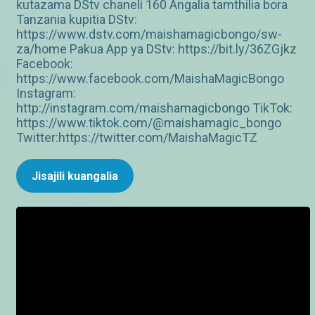
kutazama DStv chaneli 160 Angalia tamthilia bora
Tanzania kupitia DStv:
https://www.dstv.com/maishamagicbongo/sw-
za/home Pakua App ya DStv: https://bit.ly/36ZGjkz
Facebook:
https://www.facebook.com/MaishaMagicBongo
Instagram:
http://instagram.com/maishamagicbongo TikTok:
https://www.tiktok.com/@maishamagic_bongo
Twitter:https://twitter.com/MaishaMagicTZ
Jisajili kuangalia