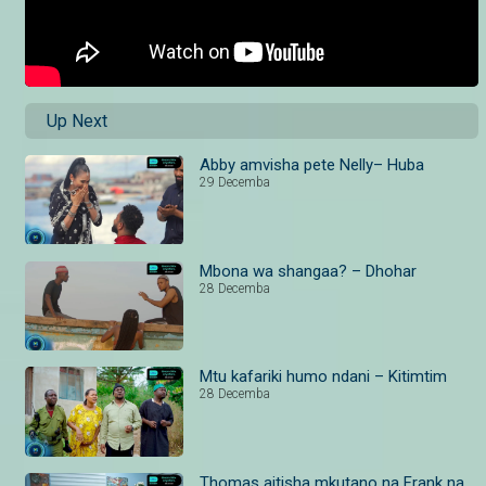
Up Next
Abby amvisha pete Nelly– Huba
29 Decemba
Mbona wa shangaa? – Dhohar
28 Decemba
Mtu kafariki humo ndani – Kitimtim
28 Decemba
Thomas aitisha mkutano na Frank na