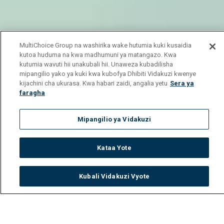
MultiChoice Group na washirika wake hutumia kuki kusaidia
kutoa huduma na kwa madhumuni ya matangazo. Kwa
kutumia wavuti hii unakubali hii. Unaweza kubadilisha
mipangilio yako ya kuki kwa kubofya Dhibiti Vidakuzi kwenye
kijachini cha ukurasa. Kwa habari zaidi, angalia yetu
Sera ya
faragha
Mipangilio ya Vidakuzi
Kataa Yote
Kubali Vidakuzi Vyote
Watch
Buy
TV Guide
Search
Menu