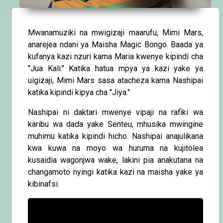
Mwanamuziki na mwigizaji maarufu, Mimi Mars,
anarejea ndani ya Maisha Magic Bongo. Baada ya
kufanya kazi nzuri kama Maria kwenye kipindi cha
"Jua Kali." Katika hatua mpya ya kazi yake ya
uigizaji, Mimi Mars sasa atacheza kama Nashipai
katika kipindi kipya cha "Jiya."
Nashipai ni daktari mwenye vipaji na rafiki wa
karibu wa dada yake Senteu, mhusika mwingine
muhimu katika kipindi hicho. Nashipai anajulikana
kwa kuwa na moyo wa huruma na kujitolea
kusaidia wagonjwa wake, lakini pia anakutana na
changamoto nyingi katika kazi na maisha yake ya
kibinafsi.