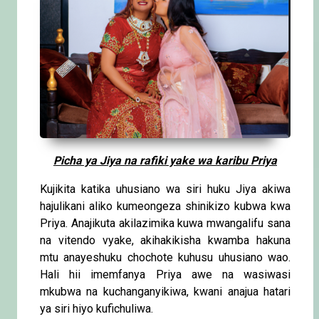
Picha ya Jiya na rafiki yake wa karibu Priya
Kujikita katika uhusiano wa siri huku Jiya akiwa
hajulikani aliko kumeongeza shinikizo kubwa kwa
Priya. Anajikuta akilazimika kuwa mwangalifu sana
na vitendo vyake, akihakikisha kwamba hakuna
mtu anayeshuku chochote kuhusu uhusiano wao.
Hali hii imemfanya Priya awe na wasiwasi
mkubwa na kuchanganyikiwa, kwani anajua hatari
ya siri hiyo kufichuliwa.