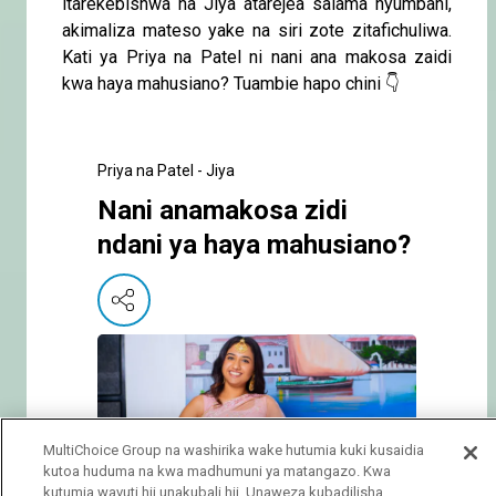
itarekebishwa na Jiya atarejea salama nyumbani,
akimaliza mateso yake na siri zote zitafichuliwa.
Kati ya Priya na Patel ni nani ana makosa zaidi
kwa haya mahusiano? Tuambie hapo chini 👇
Priya na Patel - Jiya
Nani anamakosa zidi
ndani ya haya mahusiano?
MultiChoice Group na washirika wake hutumia kuki kusaidia
kutoa huduma na kwa madhumuni ya matangazo. Kwa
kutumia wavuti hii unakubali hii. Unaweza kubadilisha