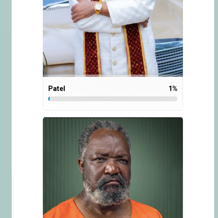
Patel
1
%