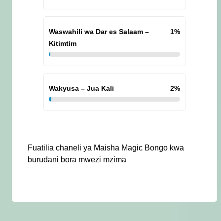
Waswahili wa Dar es Salaam –
1
%
Kitimtim
Wakyusa – Jua Kali
2
%
Fuatilia chaneli ya Maisha Magic Bongo kwa
burudani bora mwezi mzima