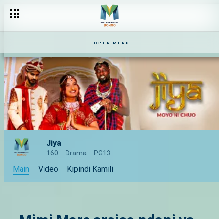
Siri ya Priya na Patel - Jiya
OPEN MENU
Jiya
160
Drama
PG13
Main
Video
Kipindi Kamili