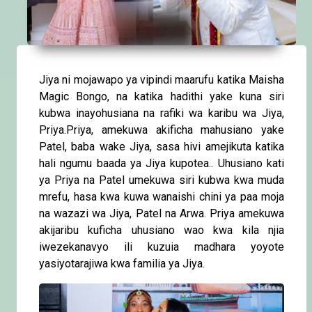
Jiya ni mojawapo ya vipindi maarufu katika Maisha
Magic Bongo, na katika hadithi yake kuna siri
kubwa inayohusiana na rafiki wa karibu wa Jiya,
Priya.Priya, amekuwa akificha mahusiano yake
Patel, baba wake Jiya, sasa hivi amejikuta katika
hali ngumu baada ya Jiya kupotea.. Uhusiano kati
ya Priya na Patel umekuwa siri kubwa kwa muda
mrefu, hasa kwa kuwa wanaishi chini ya paa moja
na wazazi wa Jiya, Patel na Arwa. Priya amekuwa
akijaribu kuficha uhusiano wao kwa kila njia
iwezekanavyo ili kuzuia madhara yoyote
yasiyotarajiwa kwa familia ya Jiya.