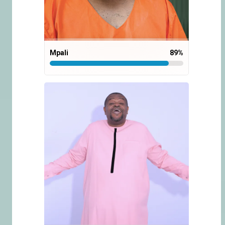
Mpali
89
%