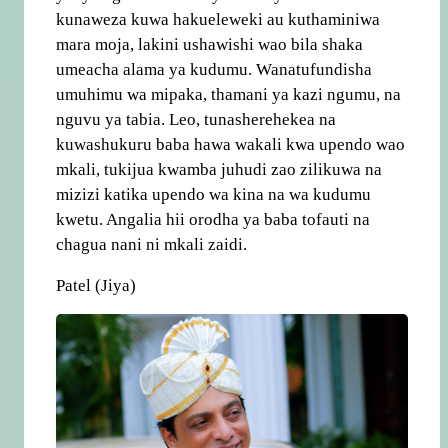
kunaweza kuwa hakueleweki au kuthaminiwa
mara moja, lakini ushawishi wao bila shaka
umeacha alama ya kudumu. Wanatufundisha
umuhimu wa mipaka, thamani ya kazi ngumu, na
nguvu ya tabia. Leo, tunasherehekea na
kuwashukuru baba hawa wakali kwa upendo wao
mkali, tukijua kwamba juhudi zao zilikuwa na
mizizi katika upendo wa kina na wa kudumu
kwetu. Angalia hii orodha ya baba tofauti na
chagua nani ni mkali zaidi.
Patel (Jiya)