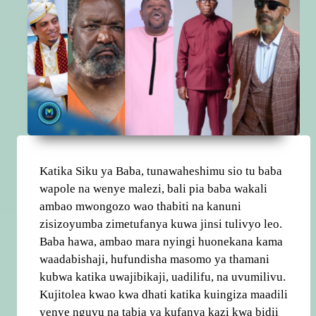
Katika Siku ya Baba, tunawaheshimu sio tu baba
wapole na wenye malezi, bali pia baba wakali
ambao mwongozo wao thabiti na kanuni
zisizoyumba zimetufanya kuwa jinsi tulivyo leo.
Baba hawa, ambao mara nyingi huonekana kama
waadabishaji, hufundisha masomo ya thamani
kubwa katika uwajibikaji, uadilifu, na uvumilivu.
Kujitolea kwao kwa dhati katika kuingiza maadili
yenye nguvu na tabia ya kufanya kazi kwa bidii