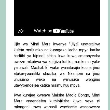
Ujio wa Mimi Mars kwenye "Jiya" unatarajiwa
kuleta msisimko na kuongeza ladha mpya katika
hadithi ya kipindi hicho, kwa kuwa ameonyesha
uwezo mkubwa wa kuigiza katika majukumu yake
ya awali. Mashabiki wake wanatarajia kuona jinsi
atakavyoumiliki uhusika wa Nashipai na jinsi
uhusiano wake na wahusika wengine
utavyoendelea katika msimu huu mpya.
Kwa kurejea kwenye Maisha Magic Bongo, Mimi
Mars anaendelea kuthibitisha kuwa yeye ni
miongoni mwa wasanii wachache wanaoweza