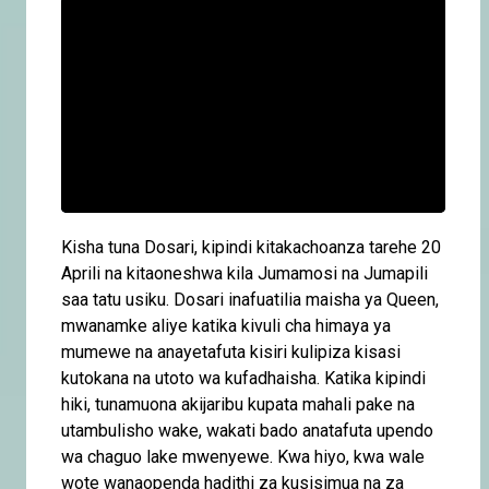
Kisha tuna Dosari, kipindi kitakachoanza tarehe 20
Aprili na kitaoneshwa kila Jumamosi na Jumapili
saa tatu usiku. Dosari inafuatilia maisha ya Queen,
mwanamke aliye katika kivuli cha himaya ya
mumewe na anayetafuta kisiri kulipiza kisasi
kutokana na utoto wa kufadhaisha. Katika kipindi
hiki, tunamuona akijaribu kupata mahali pake na
utambulisho wake, wakati bado anatafuta upendo
wa chaguo lake mwenyewe. Kwa hiyo, kwa wale
wote wanaopenda hadithi za kusisimua na za