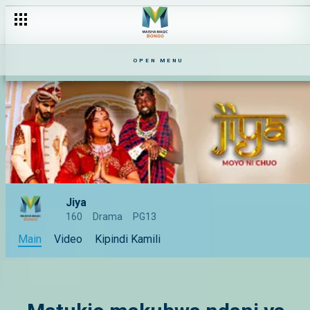
OPEN MENU
Jiya
160
Drama
PG13
Main
Video
Kipindi Kamili