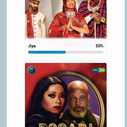
Jiya
50
%