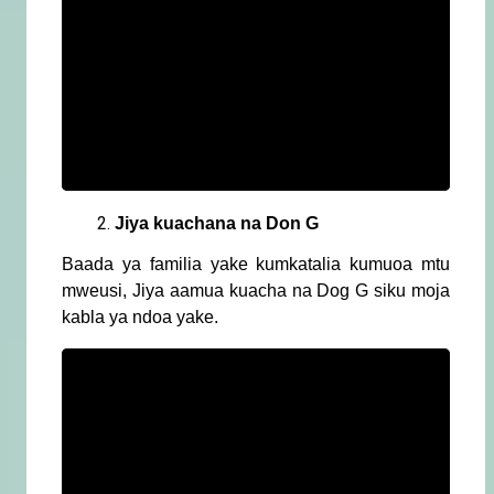
Jiya kuachana na Don G
Baada ya familia yake kumkatalia kumuoa mtu
mweusi, Jiya aamua kuacha na Dog G siku moja
kabla ya ndoa yake.