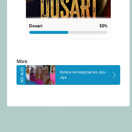
Dosari
50
%
More:
Kutana na waigizaji wa Jiya -
Jiya