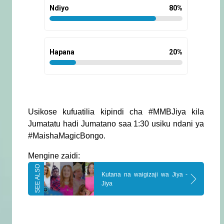
Ndiyo
80
%
Hapana
20
%
Usikose kufuatilia kipindi cha #MMBJiya kila
Jumatatu hadi Jumatano saa 1:30 usiku ndani ya
#MaishaMagicBongo.
Mengine zaidi:
Kutana na waigizaji wa Jiya -
Jiya