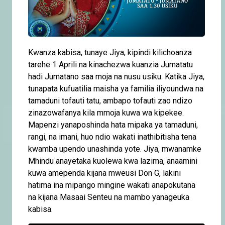
Kwanza kabisa, tunaye Jiya, kipindi kilichoanza
tarehe 1 Aprili na kinachezwa kuanzia Jumatatu
hadi Jumatano saa moja na nusu usiku. Katika Jiya,
tunapata kufuatilia maisha ya familia iliyoundwa na
tamaduni tofauti tatu, ambapo tofauti zao ndizo
zinazowafanya kila mmoja kuwa wa kipekee.
Mapenzi yanaposhinda hata mipaka ya tamaduni,
rangi, na imani, huo ndio wakati inathibitisha tena
kwamba upendo unashinda yote. Jiya, mwanamke
Mhindu anayetaka kuolewa kwa lazima, anaamini
kuwa amependa kijana mweusi Don G, lakini
hatima ina mipango mingine wakati anapokutana
na kijana Masaai Senteu na mambo yanageuka
kabisa.