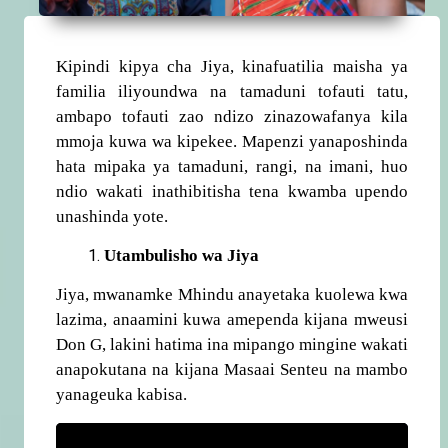
Kipindi kipya cha Jiya, kinafuatilia maisha ya
familia iliyoundwa na tamaduni tofauti tatu,
ambapo tofauti zao ndizo zinazowafanya kila
mmoja kuwa wa kipekee. Mapenzi yanaposhinda
hata mipaka ya tamaduni, rangi, na imani, huo
ndio wakati inathibitisha tena kwamba upendo
unashinda yote.
Utambulisho wa Jiya
Jiya, mwanamke Mhindu anayetaka kuolewa kwa
lazima, anaamini kuwa amependa kijana mweusi
Don G, lakini hatima ina mipango mingine wakati
anapokutana na kijana Masaai Senteu na mambo
yanageuka kabisa.