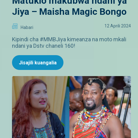
Matukio makubwa ndani ya
Jiya – Maisha Magic Bongo
12 Aprili 2024
Habari
Kipindi cha #MMBJiya kimeanza na moto mkali
ndani ya Dstv chaneli 160!
Jisajili kuangalia