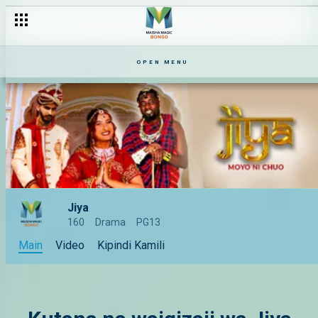
OPEN MENU
Jiya
160
Drama
PG13
Main
Video
Kipindi Kamili