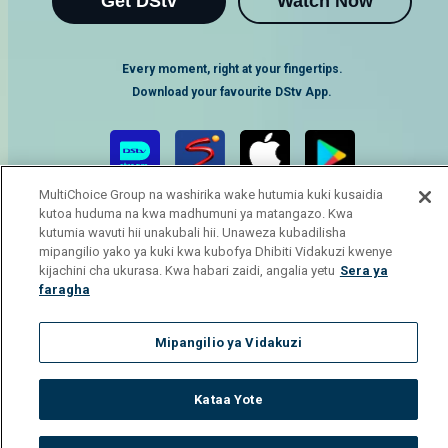
Get DStv
Watch Now
Every moment, right at your fingertips.
Download your favourite DStv App.
MultiChoice Group na washirika wake hutumia kuki kusaidia
kutoa huduma na kwa madhumuni ya matangazo. Kwa
kutumia wavuti hii unakubali hii. Unaweza kubadilisha
mipangilio yako ya kuki kwa kubofya Dhibiti Vidakuzi kwenye
kijachini cha ukurasa. Kwa habari zaidi, angalia yetu
Sera ya
faragha
MultiChoice Website
Terms of Use
Privacy Notice
Responsible Disclosure Policy
Copyright
Careers
Mipangilio ya Vidakuzi
Manage Cookies
© 2025 MultiChoice Africa Holdings BV. All rights reserved
Kataa Yote